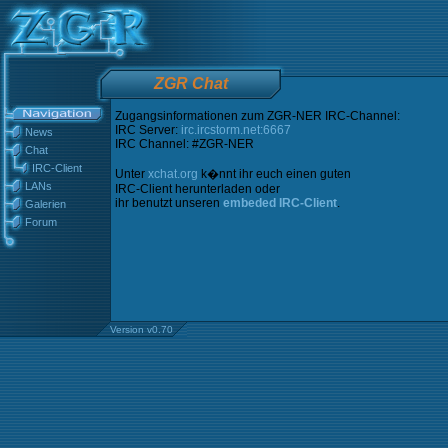
ZGR Chat
Zugangsinformationen zum ZGR-NER IRC-Channel:
IRC Server:
irc.ircstorm.net:6667
News
IRC Channel: #ZGR-NER
Chat
IRC-Client
Unter
xchat.org
k�nnt ihr euch einen guten
LANs
IRC-Client herunterladen oder
ihr benutzt unseren
embeded IRC-Client
.
Galerien
Forum
Version v0.70