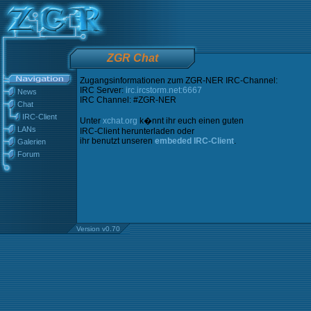
ZGR Chat
Zugangsinformationen zum ZGR-NER IRC-Channel:
IRC Server:
irc.ircstorm.net:6667
News
IRC Channel: #ZGR-NER
Chat
IRC-Client
Unter
xchat.org
k�nnt ihr euch einen guten
LANs
IRC-Client herunterladen oder
ihr benutzt unseren
embeded IRC-Client
.
Galerien
Forum
Version v0.70