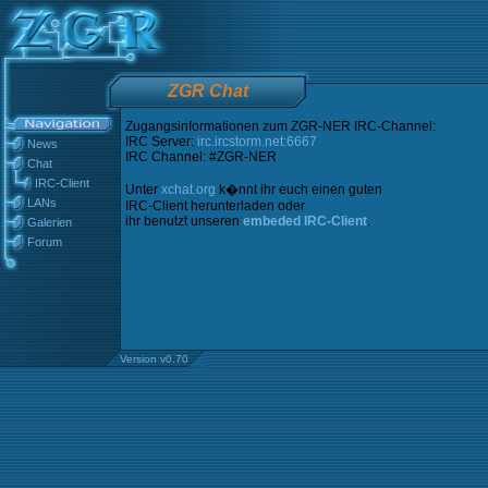
ZGR Chat
Zugangsinformationen zum ZGR-NER IRC-Channel:
IRC Server:
irc.ircstorm.net:6667
News
IRC Channel: #ZGR-NER
Chat
IRC-Client
Unter
xchat.org
k�nnt ihr euch einen guten
LANs
IRC-Client herunterladen oder
ihr benutzt unseren
embeded IRC-Client
.
Galerien
Forum
Version v0.70