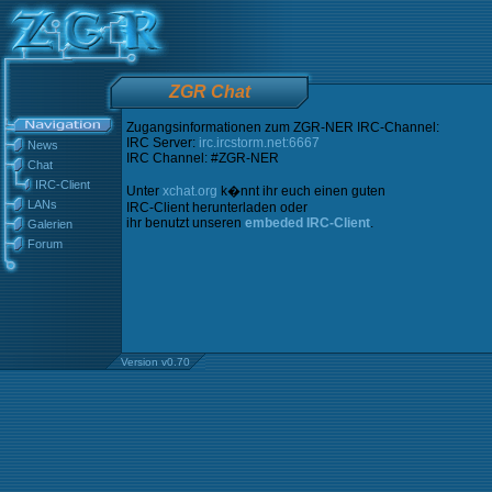
ZGR Chat
Zugangsinformationen zum ZGR-NER IRC-Channel:
IRC Server:
irc.ircstorm.net:6667
News
IRC Channel: #ZGR-NER
Chat
IRC-Client
Unter
xchat.org
k�nnt ihr euch einen guten
LANs
IRC-Client herunterladen oder
ihr benutzt unseren
embeded IRC-Client
.
Galerien
Forum
Version v0.70