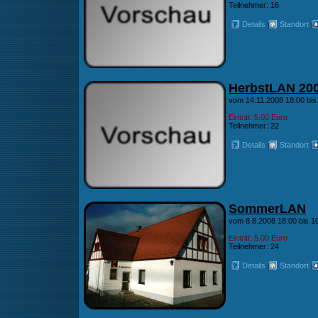
Teilnehmer: 16
Details
Standort
HerbstLAN 20
vom 14.11.2008 18:00 bis
Eintritt: 5.00 Euro
Teilnehmer: 22
Details
Standort
SommerLAN
vom 8.8.2008 18:00 bis 1
Eintritt: 5.00 Euro
Teilnehmer: 24
Details
Standort