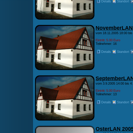
Details
Standort
NovemberLAN
vom 18.11.2005 18:00 bis
Eintritt: 5.00 Euro
Teilnehmer: 16
Details
Standort
SeptemberLAN
vom 3.9.2005 14:00 bis 4
Eintritt: 5.00 Euro
Teilnehmer: 13
Details
Standort
OsterLAN 200