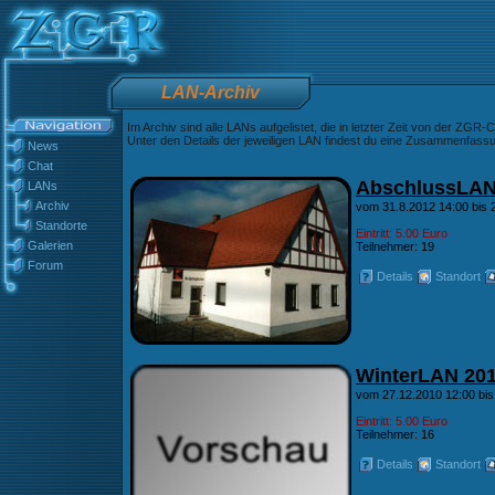
LAN-Archiv
Im Archiv sind alle LANs aufgelistet, die in letzter Zeit von der ZGR
Unter den Details der jeweiligen LAN findest du eine Zusammenfassun
News
Chat
AbschlussLA
LANs
Archiv
vom 31.8.2012 14:00 bis 
Standorte
Eintritt: 5.00 Euro
Galerien
Teilnehmer: 19
Forum
Details
Standort
WinterLAN 20
vom 27.12.2010 12:00 bis
Eintritt: 5.00 Euro
Teilnehmer: 16
Details
Standort