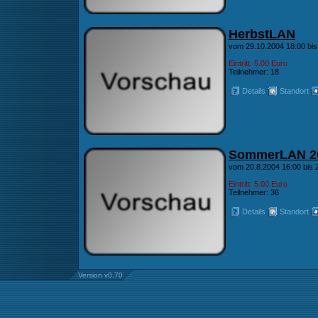
HerbstLAN
vom 29.10.2004 18:00 bis
Eintritt: 5.00 Euro
Teilnehmer: 18
Details
Standort
SommerLAN 2
vom 20.8.2004 16:00 bis 
Eintritt: 5.00 Euro
Teilnehmer: 36
Details
Standort
Version v0.70