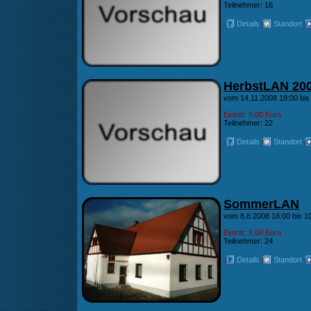
Teilnehmer: 16
Details
Standort
HerbstLAN 20
vom 14.11.2008 18:00 bis
Eintritt: 5.00 Euro
Teilnehmer: 22
Details
Standort
SommerLAN
vom 8.8.2008 18:00 bis 1
Eintritt: 5.00 Euro
Teilnehmer: 24
Details
Standort