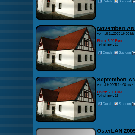
Details
Standort
NovemberLAN
vom 18.11.2005 18:00 bis
Eintritt: 5.00 Euro
Teilnehmer: 16
Details
Standort
SeptemberLAN
vom 3.9.2005 14:00 bis 4
Eintritt: 5.00 Euro
Teilnehmer: 13
Details
Standort
OsterLAN 200