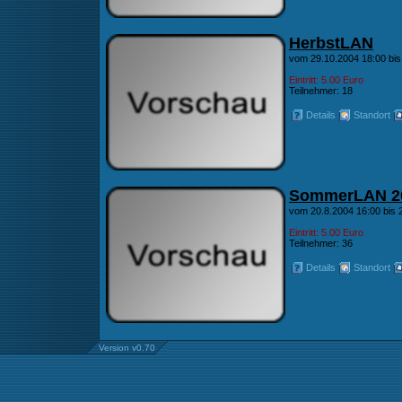
HerbstLAN
vom 29.10.2004 18:00 bis
Eintritt: 5.00 Euro
Teilnehmer: 18
Details
Standort
SommerLAN 2
vom 20.8.2004 16:00 bis 
Eintritt: 5.00 Euro
Teilnehmer: 36
Details
Standort
Version v0.70