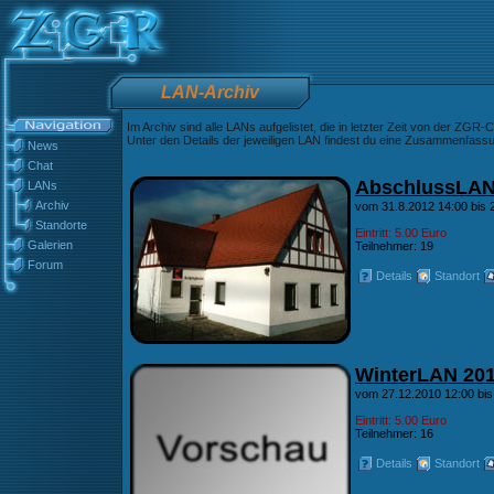
LAN-Archiv
Im Archiv sind alle LANs aufgelistet, die in letzter Zeit von der ZGR
Unter den Details der jeweiligen LAN findest du eine Zusammenfassun
News
Chat
AbschlussLA
LANs
Archiv
vom 31.8.2012 14:00 bis 
Standorte
Eintritt: 5.00 Euro
Galerien
Teilnehmer: 19
Forum
Details
Standort
WinterLAN 20
vom 27.12.2010 12:00 bis
Eintritt: 5.00 Euro
Teilnehmer: 16
Details
Standort