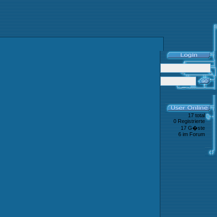
17 total
0 Registrierte
17 G�ste
6 im Forum