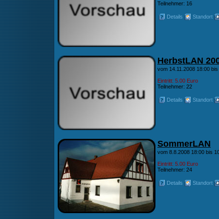
Teilnehmer: 16
Details
Standort
HerbstLAN 20
vom 14.11.2008 18:00 bis
Eintritt: 5.00 Euro
Teilnehmer: 22
Details
Standort
SommerLAN
vom 8.8.2008 18:00 bis 1
Eintritt: 5.00 Euro
Teilnehmer: 24
Details
Standort