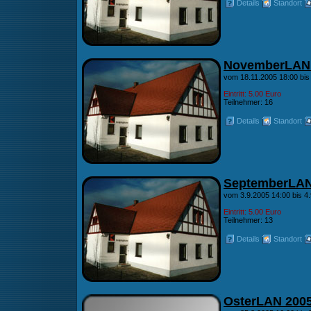
Details
Standort
NovemberLAN
vom 18.11.2005 18:00 bis
Eintritt: 5.00 Euro
Teilnehmer: 16
Details
Standort
SeptemberLAN
vom 3.9.2005 14:00 bis 4
Eintritt: 5.00 Euro
Teilnehmer: 13
Details
Standort
OsterLAN 200