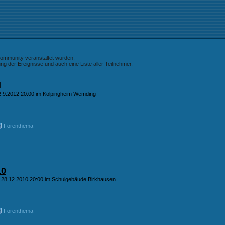
-Community veranstaltet wurden.
g der Ereignisse und auch eine Liste aller Teilnehmer.
N
2.9.2012 20:00 im Kolpingheim Wemding
Forenthema
10
 28.12.2010 20:00 im Schulgebäude Birkhausen
Forenthema