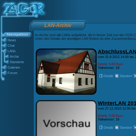
LAN-Archiv
Im Archiv sind alle LANs aufgelistet, die in letzter Zeit von der ZGR
Unter den Details der jeweiligen LAN findest du eine Zusammenfassun
News
Chat
AbschlussLA
LANs
Archiv
vom 31.8.2012 14:00 bis 
Standorte
Eintritt: 5.00 Euro
Galerien
Teilnehmer: 19
Forum
Details
Standort
WinterLAN 20
vom 27.12.2010 12:00 bis
Eintritt: 5.00 Euro
Teilnehmer: 16
Details
Standort