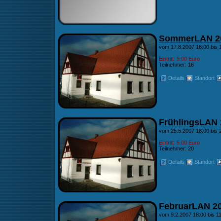
SommerLAN 2
vom 17.8.2007 18:00 bis 
Eintritt: 5.00 Euro
Teilnehmer: 16
Details
Standort
FrühlingsLAN 
vom 25.5.2007 18:00 bis 
Eintritt: 5.00 Euro
Teilnehmer: 20
Details
Standort
FebruarLAN 2
vom 9.2.2007 18:00 bis 1