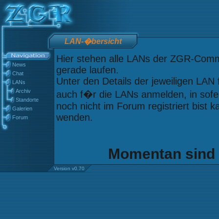
LAN-�bersicht
Hier stehen alle LANs der ZGR-Commu
News
gerade laufen.
Chat
Unter den Details der jeweiligen LAN
LANs
Archiv
auch f�r die LANs anmelden, in sofern
Standorte
noch nicht im Forum registriert bist 
Galerien
wenden.
Forum
Momentan sind 
Version v0.70