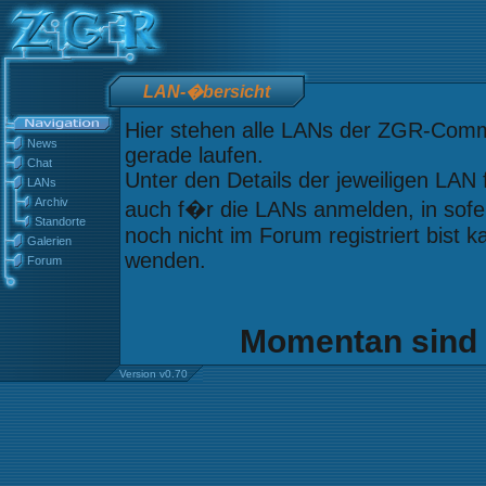
LAN-�bersicht
Hier stehen alle LANs der ZGR-Commu
News
gerade laufen.
Chat
Unter den Details der jeweiligen LAN
LANs
Archiv
auch f�r die LANs anmelden, in sofern
Standorte
noch nicht im Forum registriert bist 
Galerien
wenden.
Forum
Momentan sind 
Version v0.70