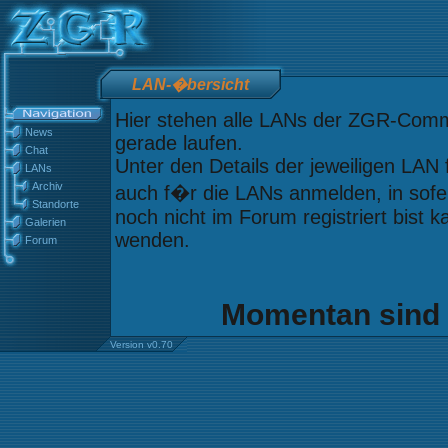
LAN-�bersicht
Hier stehen alle LANs der ZGR-Commu
News
gerade laufen.
Chat
Unter den Details der jeweiligen LAN
LANs
Archiv
auch f�r die LANs anmelden, in sofern
Standorte
noch nicht im Forum registriert bist 
Galerien
wenden.
Forum
Momentan sind 
Version v0.70