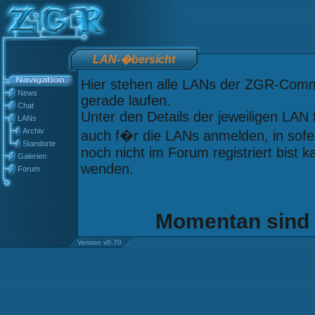
LAN-�bersicht
Hier stehen alle LANs der ZGR-Commu
News
gerade laufen.
Chat
Unter den Details der jeweiligen LAN
LANs
Archiv
auch f�r die LANs anmelden, in sofern
Standorte
noch nicht im Forum registriert bist 
Galerien
wenden.
Forum
Momentan sind 
Version v0.70