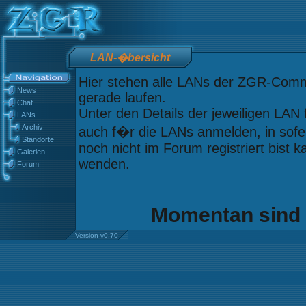
LAN-�bersicht
Hier stehen alle LANs der ZGR-Commu
News
gerade laufen.
Chat
Unter den Details der jeweiligen LAN
LANs
Archiv
auch f�r die LANs anmelden, in sofern
Standorte
noch nicht im Forum registriert bist 
Galerien
wenden.
Forum
Momentan sind 
Version v0.70