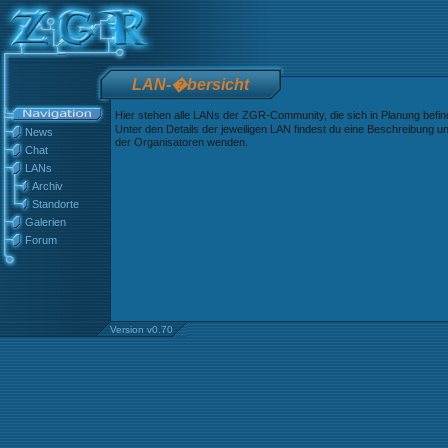
LAN-�bersicht
Hier stehen alle LANs der ZGR-Community, die sich in Planung befin
Unter den Details der jeweiligen LAN findest du eine Beschreibung und
News
der Organisatoren wenden.
Chat
LANs
Archiv
Standorte
Galerien
Forum
Version v0.70