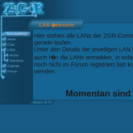
LAN-�bersicht
Hier stehen alle LANs der ZGR-Commu
News
gerade laufen.
Chat
Unter den Details der jeweiligen LAN
LANs
Archiv
auch f�r die LANs anmelden, in sofern
Standorte
noch nicht im Forum registriert bist 
Galerien
wenden.
Forum
Momentan sind 
Version v0.70