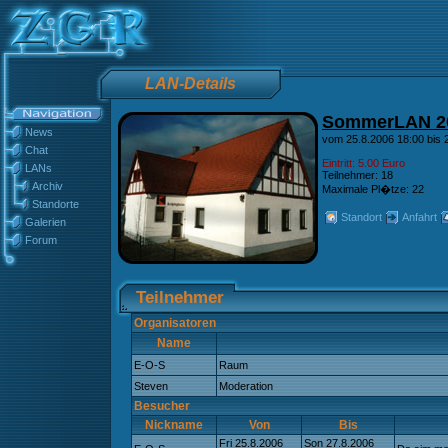
LAN-Details
SommerLAN 2
News
vom 25.8.2006 18:00 bis 
Chat
Eintritt: 5.00 Euro
LANs
Teilnehmer: 18
Archiv
Maximale Pl�tze: 22
Standorte
Standort
Anfahrt
Galerien
Forum
Teilnehmer
Organisatoren
Name
E-O-S
Raum
Steven
Moderation
Besucher
Nickname
Von
Bis
Fri 25.8.2006
Son 27.8.2006