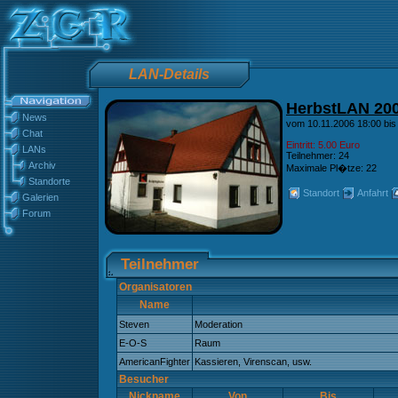
LAN-Details
HerbstLAN 20
News
vom 10.11.2006 18:00 bis
Chat
Eintritt: 5.00 Euro
LANs
Teilnehmer: 24
Archiv
Maximale Pl�tze: 22
Standorte
Standort
Anfahrt
Galerien
Forum
Teilnehmer
Organisatoren
Name
Steven
Moderation
E-O-S
Raum
AmericanFighter
Kassieren, Virenscan, usw.
Besucher
Nickname
Von
Bis