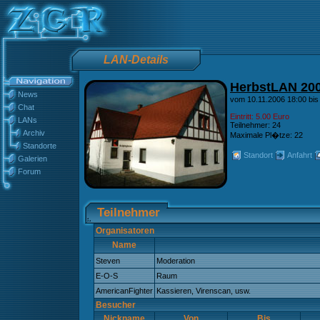
LAN-Details
HerbstLAN 20
News
vom 10.11.2006 18:00 bis
Chat
Eintritt: 5.00 Euro
LANs
Teilnehmer: 24
Archiv
Maximale Pl�tze: 22
Standorte
Standort
Anfahrt
Galerien
Forum
Teilnehmer
Organisatoren
Name
Steven
Moderation
E-O-S
Raum
AmericanFighter
Kassieren, Virenscan, usw.
Besucher
Nickname
Von
Bis