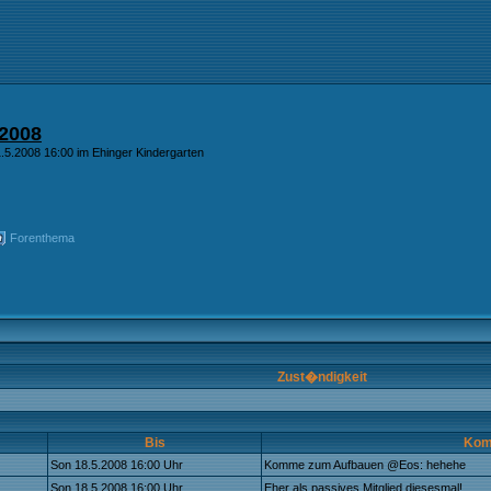
2008
.5.2008 16:00 im Ehinger Kindergarten
Forenthema
Zust�ndigkeit
Bis
Kom
Son 18.5.2008 16:00 Uhr
Komme zum Aufbauen @Eos: hehehe
Son 18.5.2008 16:00 Uhr
Eher als passives Mitglied diesesmal!