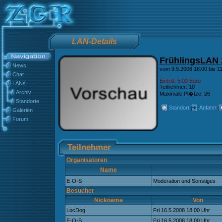
LAN-Details
FrühlingsLAN 
News
vom 9.5.2008 18:00 bis 11
Chat
Eintritt: 5.00 Euro
LANs
Teilnehmer: 10
Archiv
Maximale Pl�tze: 26
Standorte
Standort
Anfahrt
Galerien
Forum
Teilnehmer
Organisatoren
Name
E-O-S
Moderation und Sonstiges
Besucher
Nickname
Von
LocDog
Fri 16.5.2008 18:00 Uhr
E-O-S
Fri 16.5.2008 18:00 Uhr