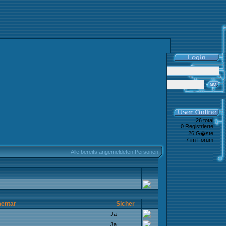
26 total
0 Registrierte
26 G�ste
7 im Forum
Alle bereits angemeldeten Personen
entar
Sicher
Ja
Ja