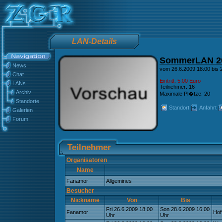
LAN-Details
SommerLAN 2
News
vom 26.6.2009 18:00 bis 2
Chat
Eintritt: 5.00 Euro
LANs
Teilnehmer: 16
Archiv
Maximale Pl�tze: 20
Standorte
Standort
Anfahrt
Galerien
Forum
Teilnehmer
Organisatoren
Name
Fanamor
Allgemines
Besucher
Nickname
Von
Bis
Fri 26.6.2009 18:00
Son 28.6.2009 16:00
Fanamor
Hof
Uhr
Uhr