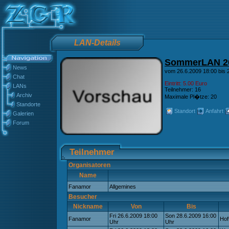
LAN-Details
SommerLAN 2
News
vom 26.6.2009 18:00 bis 2
Chat
Eintritt: 5.00 Euro
LANs
Teilnehmer: 16
Archiv
Maximale Pl�tze: 20
Standorte
Standort
Anfahrt
Galerien
Forum
Teilnehmer
Organisatoren
Name
Fanamor
Allgemines
Besucher
Nickname
Von
Bis
Fri 26.6.2009 18:00
Son 28.6.2009 16:00
Fanamor
Hof
Uhr
Uhr