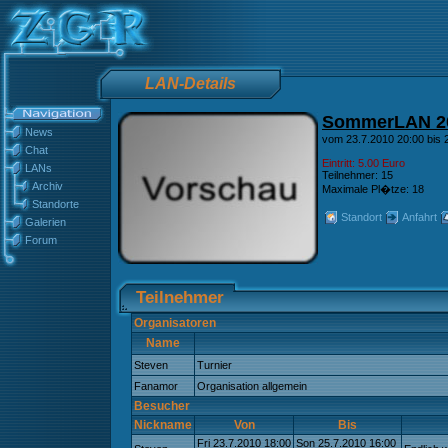
LAN-Details
SommerLAN 2
News
vom 23.7.2010 20:00 bis 
Chat
Eintritt: 5.00 Euro
LANs
Teilnehmer: 15
Archiv
Maximale Pl�tze: 18
Standorte
Standort
Anfahrt
Galerien
Forum
Teilnehmer
Organisatoren
Name
Steven
Turnier
Fanamor
Organisation allgemein
Besucher
Nickname
Von
Bis
Fri 23.7.2010 18:00
Son 25.7.2010 16:00