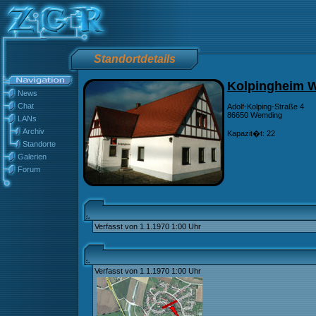
Standortdetails
Kolpingheim 
News
Chat
Adolf-Kolping-Straße 4
86650 Wemding
LANs
Archiv
Kapazit�t: 22
Standorte
Galerien
Forum
Verfasst von 1.1.1970 1:00 Uhr
Verfasst von 1.1.1970 1:00 Uhr