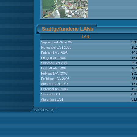
Stattgefundene LANs
LAN
SeptemberLAN 2005
3.9
NovemberLAN 2005
18.
FebruarLAN 2006
10.
PfingstLAN 2006
16.
SommerLAN 2006
25.
HerbstLAN 2006
10.
FebruarLAN 2007
9.2
FrühlingsLAN 2007
25.
SommerLAN 2007
17.
FebruarLAN 2008
15.
SommerLAN
8.8
AbschlussLAN
31.
Version v0.70