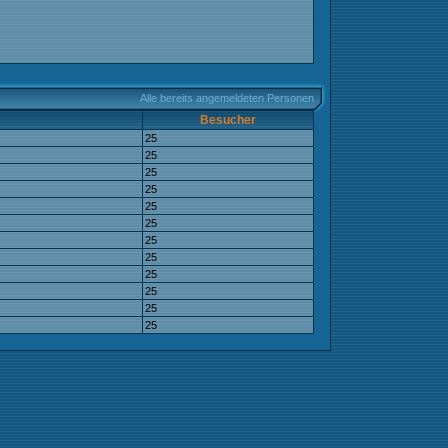
Alle bereits angemeldeten Personen
Besucher
25
25
25
25
25
25
25
25
25
25
25
25