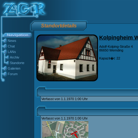
Standortdetails
Kolpingheim 
News
Chat
Adolf-Kolping-Straße 4
86650 Wemding
LANs
Archiv
Kapazit�t: 22
Standorte
Galerien
Forum
Verfasst von 1.1.1970 1:00 Uhr
Verfasst von 1.1.1970 1:00 Uhr