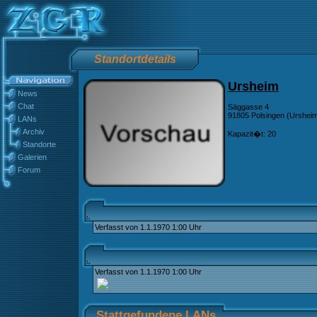
Standortdetails
Ursheim
News
Chat
Säggasse 4
91805 Polsingen (Urshei
LANs
Archiv
Kapazit�t: 20
Standorte
Galerien
Forum
Verfasst von 1.1.1970 1:00 Uhr
Verfasst von 1.1.1970 1:00 Uhr
Stattgefundene LANs