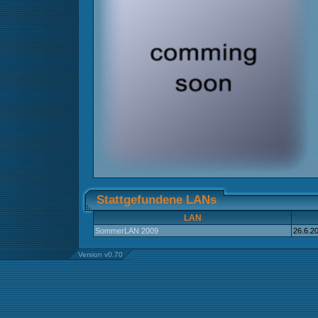
Stattgefundene LANs
LAN
SommerLAN 2009
26.6.2
Version v0.70