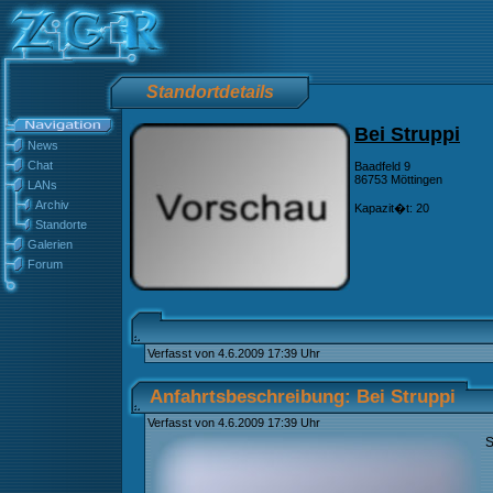
Standortdetails
Bei Struppi
News
Chat
Baadfeld 9
86753 Möttingen
LANs
Archiv
Kapazit�t: 20
Standorte
Galerien
Forum
Verfasst von 4.6.2009 17:39 Uhr
Anfahrtsbeschreibung: Bei Struppi
Verfasst von 4.6.2009 17:39 Uhr
S