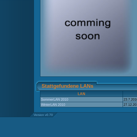
Stattgefundene LANs
LAN
SommerLAN 2010
23.7.201
WinterLAN 2010
27.12.20
Version v0.70