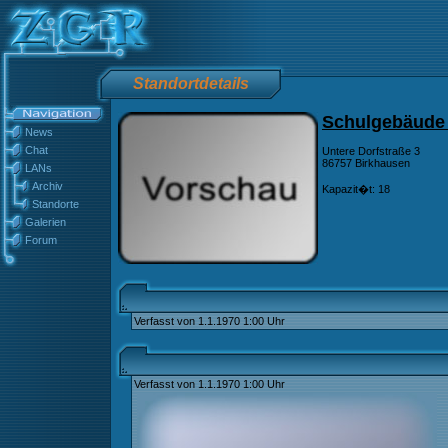
Standortdetails
Schulgebäude
News
Chat
Untere Dorfstraße 3
86757 Birkhausen
LANs
Archiv
Kapazit�t: 18
Standorte
Galerien
Forum
Verfasst von 1.1.1970 1:00 Uhr
Verfasst von 1.1.1970 1:00 Uhr