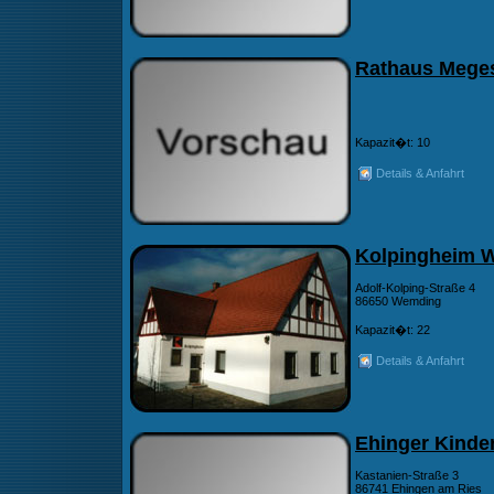
Rathaus Mege
Kapazit�t: 10
Details & Anfahrt
Kolpingheim 
Adolf-Kolping-Straße 4
86650 Wemding
Kapazit�t: 22
Details & Anfahrt
Ehinger Kinde
Kastanien-Straße 3
86741 Ehingen am Ries