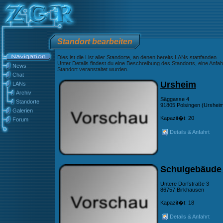
Standort bearbeiten
Dies ist die List aller Standorte, an denen bereits LANs stattfanden.
Unter Details findest du eine Beschreibung des Standorts, eine Anfah
News
Standort veranstaltet wurden.
Chat
Ursheim
LANs
Archiv
Säggasse 4
Standorte
91805 Polsingen (Urshei
Galerien
Kapazit�t: 20
Forum
Details & Anfahrt
Schulgebäude
Untere Dorfstraße 3
86757 Birkhausen
Kapazit�t: 18
Details & Anfahrt