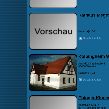
Rathaus Mege
Kapazit�t: 10
Details & Anfahrt
Kolpingheim 
Adolf-Kolping-Straße 4
86650 Wemding
Kapazit�t: 22
Details & Anfahrt
Ehinger Kinde
Kastanien-Straße 3
86741 Ehingen am Ries