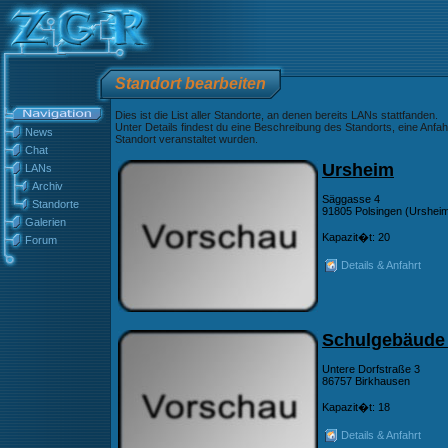
Standort bearbeiten
Dies ist die List aller Standorte, an denen bereits LANs stattfanden.
Unter Details findest du eine Beschreibung des Standorts, eine Anfah
News
Standort veranstaltet wurden.
Chat
Ursheim
LANs
Archiv
Säggasse 4
Standorte
91805 Polsingen (Urshei
Galerien
Kapazit�t: 20
Forum
Details & Anfahrt
Schulgebäude
Untere Dorfstraße 3
86757 Birkhausen
Kapazit�t: 18
Details & Anfahrt