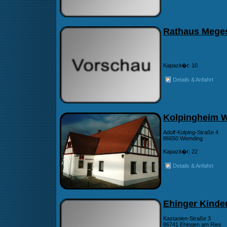
Rathaus Mege
Kapazit�t: 10
Details & Anfahrt
Kolpingheim 
Adolf-Kolping-Straße 4
86650 Wemding
Kapazit�t: 22
Details & Anfahrt
Ehinger Kinde
Kastanien-Straße 3
86741 Ehingen am Ries