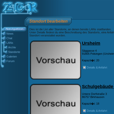
Standort bearbeiten
Dies ist die List aller Standorte, an denen bereits LANs stattfanden.
Unter Details findest du eine Beschreibung des Standorts, eine Anfah
News
Standort veranstaltet wurden.
Chat
Ursheim
LANs
Archiv
Säggasse 4
Standorte
91805 Polsingen (Urshei
Galerien
Kapazit�t: 20
Forum
Details & Anfahrt
Schulgebäude
Untere Dorfstraße 3
86757 Birkhausen
Kapazit�t: 18
Details & Anfahrt