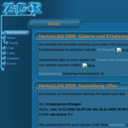
News
HerbstLAN 2008: Galerie und Erfahrun
News
Suche
Die HerbstLAN ist vorbei und wie nach jeder LAN sind dank
Chat
Empfehlenswert ist auf jeden Fall der
HotDog Hill
.
LANs
Galerien
Desweiteren gibt es auch wieder ein
Thema über Erfahr
Forum
mal anders machen sollten.
Kommentieren
(bisherige Kommentare: 4)
HerbstLAN 2008: Anmeldung offen
Die Details zur kommenden HerbstLAN stehen jetzt fest:
Wo:
Kindergarten Ehingen
Wann:
vom 14.11.2008 18:00 Uhr bis 16.11.2008 16:00 
Eintritt:
wie immer 5 ¤
Wie gehabt könnt ihr euch auf der ZGR-Seite
anmelden
.