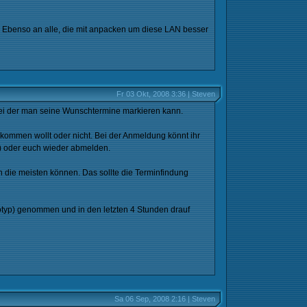
. Ebenso an alle, die mit anpacken um diese LAN besser
Fr 03 Okt, 2008 3:36 | Steven
bei der man seine Wunschtermine markieren kann.
 kommen wollt oder nicht. Bei der Anmeldung könnt ihr
n) oder euch wieder abmelden.
 die meisten können. Das sollte die Terminfindung
totyp) genommen und in den letzten 4 Stunden drauf
Sa 06 Sep, 2008 2:16 | Steven