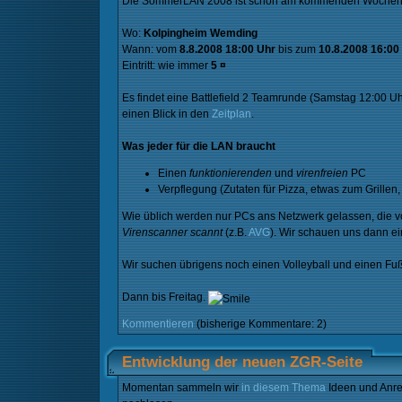
Die SommerLAN 2008 ist schon am kommenden Wochenende
Wo:
Kolpingheim Wemding
Wann: vom
8.8.2008 18:00 Uhr
bis zum
10.8.2008 16:00
Eintritt: wie immer
5 ¤
Es findet eine Battlefield 2 Teamrunde (Samstag 12:00 Uh
einen Blick in den
Zeitplan
.
Was jeder für die LAN braucht
Einen
funktionierenden
und
virenfreien
PC
Verpflegung (Zutaten für Pizza, etwas zum Grillen
Wie üblich werden nur PCs ans Netzwerk gelassen, die v
Virenscanner scannt
(z.B.
AVG
). Wir schauen uns dann ei
Wir suchen übrigens noch einen Volleyball und einen Fuß
Dann bis Freitag.
Kommentieren
(bisherige Kommentare: 2)
Entwicklung der neuen ZGR-Seite
Momentan sammeln wir
in diesem Thema
Ideen und Anre