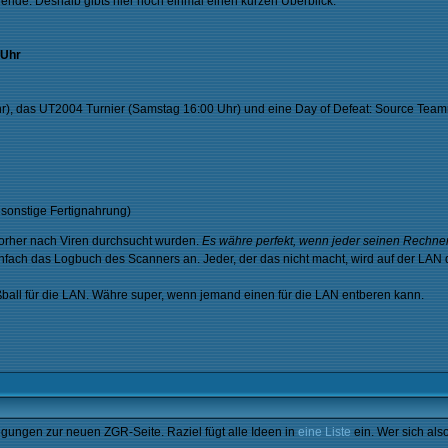
. Deshalb gibts hier noch einmal einen kurzen Überblick:
 Uhr
r), das UT2004 Turnier (Samstag 16:00 Uhr) und eine Day of Defeat: Source Teamru
, sonstige Fertignahrung)
orher nach Viren durchsucht wurden.
Es währe perfekt, wenn jeder seinen Rechne
nfach das Logbuch des Scanners an. Jeder, der das nicht macht, wird auf der LAN d
ball für die LAN. Währe super, wenn jemand einen für die LAN entberen kann.
gungen zur neuen ZGR-Seite. Raziel fügt alle Ideen in
eine Liste
ein. Wer sich als