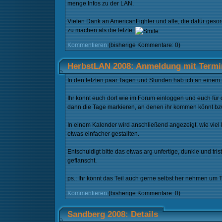
menge Infos zu der LAN.
Vielen Dank an AmericanFighter und alle, die dafür ges
zu machen als die letzte.
Kommentieren
(bisherige Kommentare: 0)
HerbstLAN 2008: Anmeldung mit Termi
In den letzten paar Tagen und Stunden hab ich an einem
Ihr könnt euch dort wie im Forum einloggen und euch für 
dann die Tage markieren, an denen ihr kommen könnt bzw
In einem Kalender wird anschließend angezeigt, wie vie
etwas einfacher gestallten.
Entschuldigt bitte das etwas arg unfertige, dunkle und t
geflanscht.
ps.: Ihr könnt das Teil auch gerne selbst her nehmen um
Kommentieren
(bisherige Kommentare: 0)
Sandberg 2008: Details