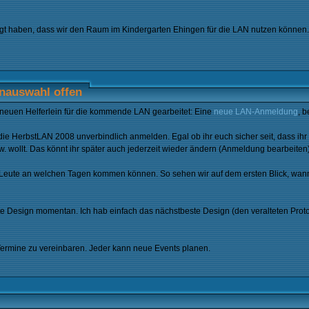
orgt haben, dass wir den Raum im Kindergarten Ehingen für die LAN nutzen können
nauswahl offen
 neuen Helferlein für die kommende LAN gearbeitet: Eine
neue LAN-Anmeldung
, 
die HerbstLAN 2008 unverbindlich anmelden. Egal ob ihr euch sicher seit, dass ihr
. wollt. Das könnt ihr später auch jederzeit wieder ändern (Anmeldung bearbeite
l Leute an welchen Tagen kommen können. So sehen wir auf dem ersten Blick, wann
riste Design momentan. Ich hab einfach das nächstbeste Design (den veralteten Pro
 Termine zu vereinbaren. Jeder kann neue Events planen.