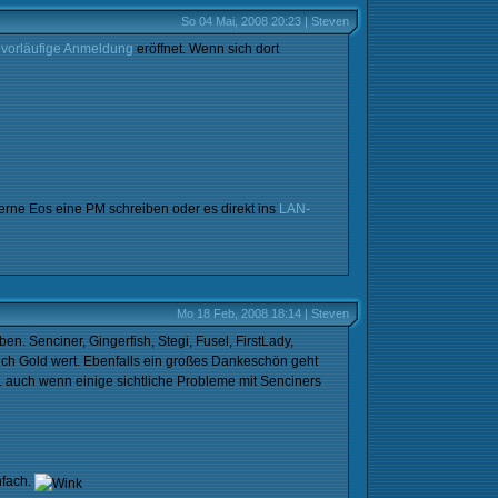
So 04 Mai, 2008 20:23 | Steven
e
vorläufige Anmeldung
eröffnet. Wenn sich dort
gerne Eos eine PM schreiben oder es direkt ins
LAN-
Mo 18 Feb, 2008 18:14 | Steven
n. Senciner, Gingerfish, Stegi, Fusel, FirstLady,
ich Gold wert. Ebenfalls ein großes Dankeschön geht
.. auch wenn einige sichtliche Probleme mit Senciners
nfach.