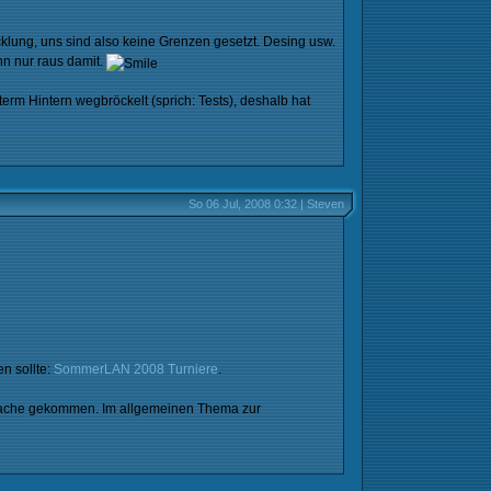
klung, uns sind also keine Grenzen gesetzt. Desing usw.
nn nur raus damit.
rm Hintern wegbröckelt (sprich: Tests), deshalb hat
So 06 Jul, 2008 0:32 | Steven
n sollte:
SommerLAN 2008 Turniere
.
 Sprache gekommen. Im allgemeinen Thema zur