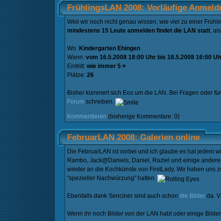
FrühlingsLAN 2008: Vorläufige Anmeld
Weil wir noch nicht genau wissen, wie viel zu einer Frü
mindestens 15 Leute anmelden findet die LAN statt
, a
Wo:
Kindergarten Ehingen
Wann:
vom 16.5.2008 18:00 Uhr bis 18.5.2008 16:00 Uh
Eintritt:
wie immer 5 ¤
Plätze:
26
Bisher kümmert sich Eos um die LAN. Bei Fragen oder für 
Forum
schreiben.
Kommentieren
(bisherige Kommentare: 0)
FebruarLAN 2008: Galerien online
Die FebruarLAN ist vorbei und ich glaube es hat jedem wie
Rambo, Jack@Daniels, Daniel, Raziel und einige andere.
wieder an die Kochkünste von FirstLady. Wir haben uns zw
"spezieller Nachwürzung" hatten.
Ebenfalls dank Senciner sind auch schon
die Bilder
da. V
Wenn ihr noch Bilder von der LAN habt oder einige Bilder i