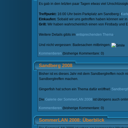
Es gab in den letzten paar Tagen etwas viel Unschlüssigk
Treffpunkt:
16:00 Uhr beim Parkplatz am Sandberg (
Kart
Einkaufen:
Sobald wir uns getroffen haben können wir i
Grill:
Wir haben wahrscheinlich einen von Firstlady und 
Weitere Details gibts im
entsprechenden Thema
.
Und nicht vergessen: Badesachen mitbringen.
Kommentieren
(bisherige Kommentare: 0)
Sandberg 2008
Bisher ist es dieses Jahr mit dem Sandbergtreffen noch
Sandbergtreffen machen.
Gingerfish hat schon ein Thema dafür eröffnet:
Sandbergtr
Die
Galerie der SommerLAN 2008
ist übrigens auch onli
Kommentieren
(bisherige Kommentare: 0)
SommerLAN 2008: Überblick