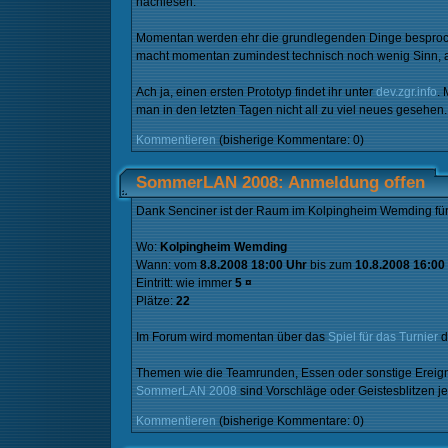
nachlesen.
Momentan werden ehr die grundlegenden Dinge besprochen,
macht momentan zumindest technisch noch wenig Sinn, abe
Ach ja, einen ersten Prototyp findet ihr unter
dev.zgr.info
.
man in den letzten Tagen nicht all zu viel neues gesehen.
Kommentieren
(bisherige Kommentare: 0)
SommerLAN 2008: Anmeldung offen
Dank Senciner ist der Raum im Kolpingheim Wemding für u
Wo:
Kolpingheim Wemding
Wann: vom
8.8.2008 18:00 Uhr
bis zum
10.8.2008 16:00
Eintritt: wie immer
5 ¤
Plätze:
22
Im Forum wird momentan über das
Spiel für das Turnier
d
Themen wie die Teamrunden, Essen oder sonstige Ereignis
SommerLAN 2008
sind Vorschläge oder Geistesblitzen j
Kommentieren
(bisherige Kommentare: 0)