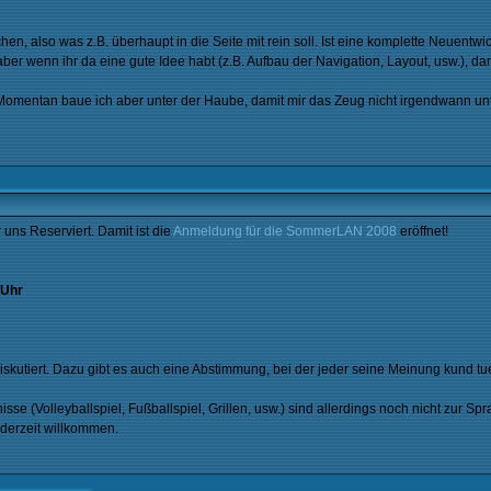
 also was z.B. überhaupt in die Seite mit rein soll. Ist eine komplette Neuentwic
r wenn ihr da eine gute Idee habt (z.B. Aufbau der Navigation, Layout, usw.), da
 Momentan baue ich aber unter der Haube, damit mir das Zeug nicht irgendwann unte
ns Reserviert. Damit ist die
Anmeldung für die SommerLAN 2008
eröffnet!
 Uhr
iskutiert. Dazu gibt es auch eine Abstimmung, bei der jeder seine Meinung kund tue
se (Volleyballspiel, Fußballspiel, Grillen, usw.) sind allerdings noch nicht zur
ederzeit willkommen.