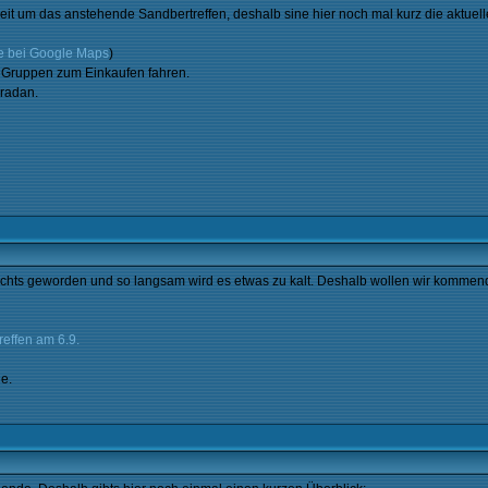
eit um das anstehende Sandbertreffen, deshalb sine hier noch mal kurz die aktuell
e bei Google Maps
)
n Gruppen zum Einkaufen fahren.
Eradan.
 nichts geworden und so langsam wird es etwas zu kalt. Deshalb wollen wir komme
effen am 6.9.
ne.