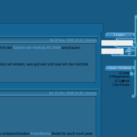
Mi 19 Nov, 2008 10:16 | Steven
t in der
Galerie der HerbstLAN 2008
anschauen.
dass wir wissen, was gut war und was wir das nächste
11 total
0 Registrierte
11 G�ste
3 im Forum
Do 16 Okt, 2008 20:35 | Steven
 Im entsprechenden
Forenthema
findet ihr auch noch jede