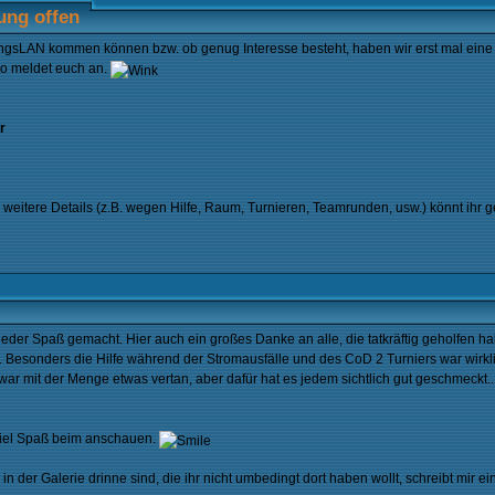
ung offen
hlingsLAN kommen können bzw. ob genug Interesse besteht, haben wir erst mal ein
lso meldet euch an.
r
weitere Details (z.B. wegen Hilfe, Raum, Turnieren, Teamrunden, usw.) könnt ihr 
der Spaß gemacht. Hier auch ein großes Danke an alle, die tatkräftig geholfen habe
 Besonders die Hilfe während der Stromausfälle und des CoD 2 Turniers war wirkl
ar mit der Menge etwas vertan, aber dafür hat es jedem sichtlich gut geschmeckt.
iel Spaß beim anschauen.
n der Galerie drinne sind, die ihr nicht umbedingt dort haben wollt, schreibt mir ei