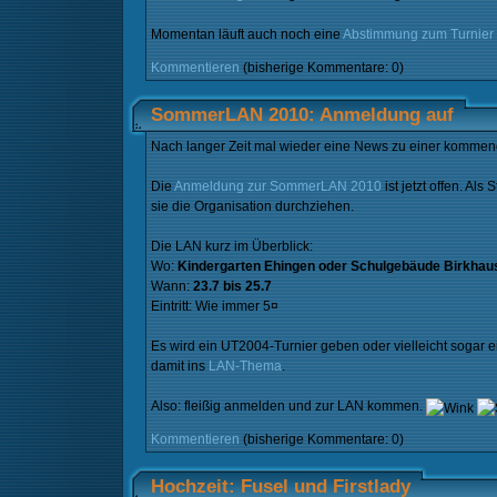
Momentan läuft auch noch eine
Abstimmung zum Turnier
Kommentieren
(bisherige Kommentare: 0)
SommerLAN 2010: Anmeldung auf
Nach langer Zeit mal wieder eine News zu einer komme
Die
Anmeldung zur SommerLAN 2010
ist jetzt offen. A
sie die Organisation durchziehen.
Die LAN kurz im Überblick:
Wo:
Kindergarten Ehingen oder Schulgebäude Birkhau
Wann:
23.7 bis 25.7
Eintritt: Wie immer 5¤
Es wird ein UT2004-Turnier geben oder vielleicht sogar 
damit ins
LAN-Thema
.
Also: fleißig anmelden und zur LAN kommen.
Kommentieren
(bisherige Kommentare: 0)
Hochzeit: Fusel und Firstlady