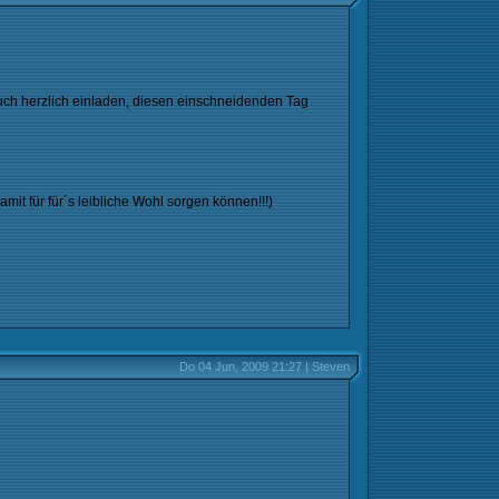
Euch herzlich einladen, diesen einschneidenden Tag
amit für für´s leibliche Wohl sorgen können!!!)
Do 04 Jun, 2009 21:27 | Steven