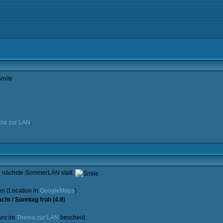
ma zur LAN
.
 nächste SommerLAN statt.
en (Location in
GoogleMaps
)
cht / Sonntag früh (4.9)
urz im
Thema zur LAN
bescheid.