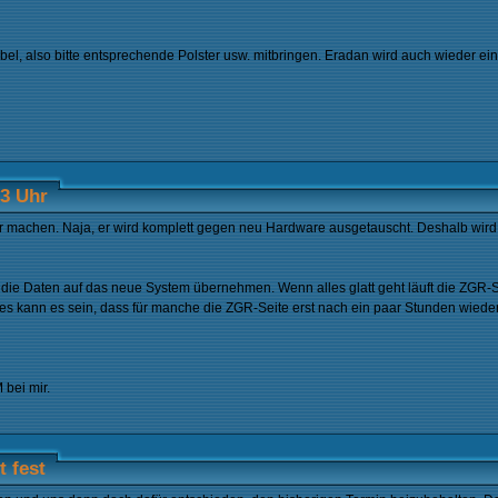
l, also bitte entsprechende Polster usw. mitbringen. Eradan wird auch wieder ein 
13 Uhr
 machen. Naja, er wird komplett gegen neu Hardware ausgetauscht. Deshalb wird
ie Daten auf das neue System übernehmen. Wenn alles glatt geht läuft die ZGR-S
s kann es sein, dass für manche die ZGR-Seite erst nach ein paar Stunden wieder 
 bei mir.
 fest