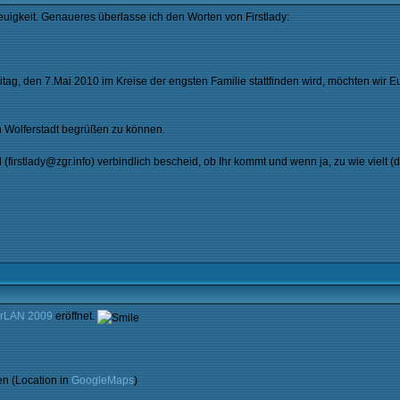
igkeit. Genaueres überlasse ich den Worten von Firstlady:
itag, den 7.Mai 2010 im Kreise der engsten Familie stattfinden wird, möchten wir 
n Wolferstadt begrüßen zu können.
(firstlady@zgr.info) verbindlich bescheid, ob Ihr kommt und wenn ja, zu wie vielt (d
erLAN 2009
eröffnet.
en (Location in
GoogleMaps
)