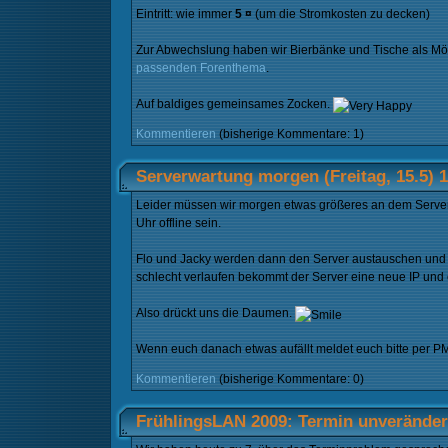
Eintritt: wie immer
5 ¤
(um die Stromkosten zu decken)
Zur Abwechslung haben wir Bierbänke und Tische als Möbe
passenden Forenthema
.
Auf baldiges gemeinsames Zocken.
Kommentieren
(bisherige Kommentare: 1)
Serverwartung morgen (Freitag, 15.5) 
Leider müssen wir morgen etwas größeres an dem Server
Uhr offline sein.
Flo und Jacky werden dann den Server austauschen und d
schlecht verlaufen bekommt der Server eine neue IP und e
Also drückt uns die Daumen.
Wenn euch danach etwas aufällt meldet euch bitte per PM
Kommentieren
(bisherige Kommentare: 0)
FrühlingsLAN 2009: Termin unverändert