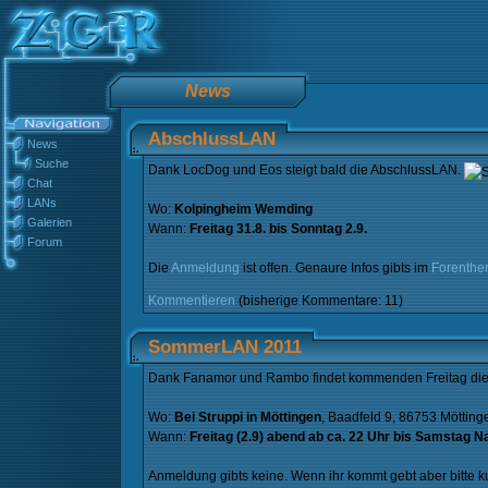
News
AbschlussLAN
News
Suche
Dank LocDog und Eos steigt bald die AbschlussLAN.
Chat
LANs
Wo:
Kolpingheim Wemding
Galerien
Wann:
Freitag 31.8. bis Sonntag 2.9.
Forum
Die
Anmeldung
ist offen. Genaure Infos gibts im
Forenthe
Kommentieren
(bisherige Kommentare: 11)
SommerLAN 2011
Dank Fanamor und Rambo findet kommenden Freitag die
Wo:
Bei Struppi in Möttingen
, Baadfeld 9, 86753 Mötting
Wann:
Freitag (2.9) abend ab ca. 22 Uhr bis Samstag Na
Anmeldung gibts keine. Wenn ihr kommt gebt aber bitte k