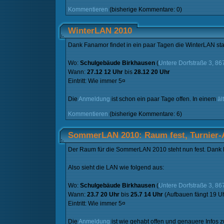
Kommentieren
(bisherige Kommentare: 0)
WinterLAN 2010
Dank Fanamor findet in ein paar Tagen die WinterLAN stat
Wo:
Schulgebäude Birkhausen
(
Untere Dorfstraße 3, 8
Wann:
27.12 12 Uhr
bis
28.12 20 Uhr
Eintritt: Wie immer 5¤
Die
Anmeldung
ist schon ein paar Tage offen. In einem
äl
Kommentieren
(bisherige Kommentare: 6)
SommerLAN 2010: Raum fest, Turnier
Der Raum für die SommerLAN 2010 steht nun fest. Dank
Also sieht die LAN wie folgend aus:
Wo:
Schulgebäude Birkhausen
(
Untere Dorfstraße 3, 8
Wann:
23.7 20 Uhr
bis
25.7 14 Uhr
(Aufbauen fängt 19 Uh
Eintritt: Wie immer 5¤
Die
Anmeldung
ist wie gehabt offen und genauere Infos 