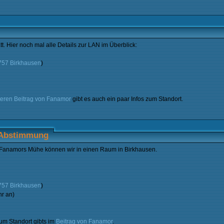
t. Hier noch mal alle Details zur LAN im Überblick:
6757 Birkhausen
)
teren Beitrag von Fanamor
gibt es auch ein paar Infos zum Standort.
-Abstimmung
 Fanamors Mühe können wir in einen Raum in Birkhausen.
6757 Birkhausen
)
r an)
zum Standort gibts im
Beitrag von Fanamor
.