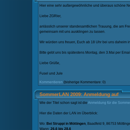
Hier eine sehr außergewöhnliche und überaus schöne Neu
Liebe ZGRler,
anlässlich unserer standesamtlichen Trauung, die am Fre
gemeinsam mit uns ausklingen zu lassen.
Wir würden uns freuen, Euch ab 18 Uhr bei uns daheim i
Bitte gebt uns bis spätestens Montag, den 3.Mai per Email 
Liebe Grüße,
Fusel und Jule
Kommentieren
(bisherige Kommentare: 0)
SommerLAN 2009: Anmeldung auf
Wie der Titel schon sagt ist die
Anmeldung für die Somm
Hier die Daten der LAN im Überblick:
Wo:
Bei Struppi in Möttingen
, Baadfeld 9, 86753 Mötting
Wann:
26.6 bis 28.6