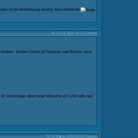
en ist die Abstimmung sinnlos. Also stimmt ab!
Sa 10 Jul, 2010 14:13 | Steven
 noch ändern. Großes Danke an Fanamor und Rambo, dass
 ihr Vorschläge, Ideen oder Wünsche zur LAN habt, rein
Mi 31 M�rz, 2010 21:53 | Steven