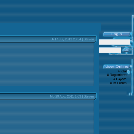
Di 17 Jul, 2012 23:54 | Steven
4 total
0 Registrierte
4 G�ste
0 im Forum
Mo 29 Aug, 2011 1:03 | Steven