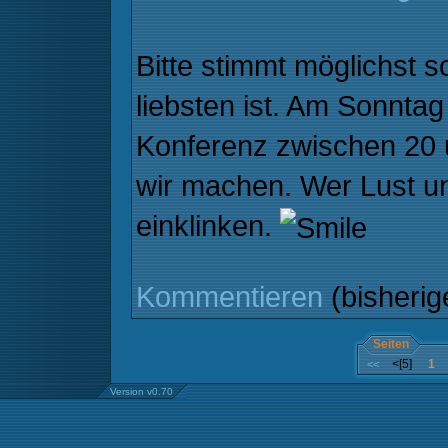
Bitte stimmt möglichst 
liebsten ist. Am Sonntag
Konferenz zwischen 20 
wir machen. Wer Lust un
einklinken.
Kommentieren
(bisheri
Seiten
<[5]
1
<<
Version v0.70