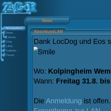
News
AbschlussLAN
News
Suche
Dank LocDog und Eos st
Chat
LANs
Galerien
Forum
Wo:
Kolpingheim Wem
Wann:
Freitag 31.8. bi
Die
Anmeldung
ist offen
Forenthema zur LAN
.