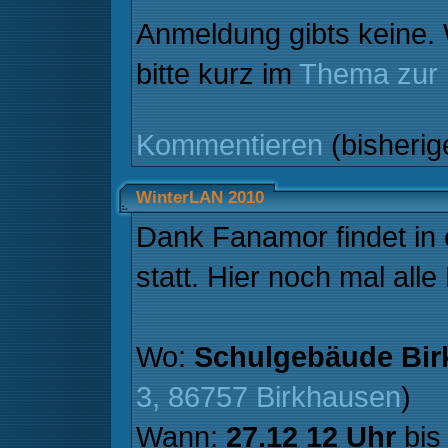
Anmeldung gibts keine.
bitte kurz im
Thema zur
Kommentieren
(bisheri
WinterLAN 2010
Dank Fanamor findet in 
statt. Hier noch mal alle
Wo:
Schulgebäude Bir
3, 86757 Birkhausen
)
Wann:
27.12 12 Uhr
bi