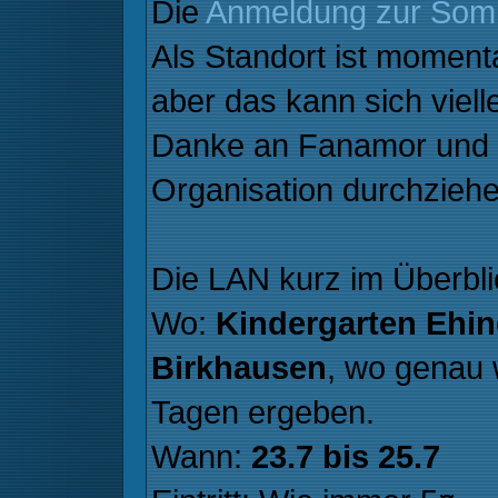
Die
Anmeldung zur So
Als Standort ist moment
aber das kann sich viel
Danke an Fanamor und 
Organisation durchziehe
Die LAN kurz im Überbli
Wo:
Kindergarten Ehi
Birkhausen
, wo genau 
Tagen ergeben.
Wann:
23.7 bis 25.7