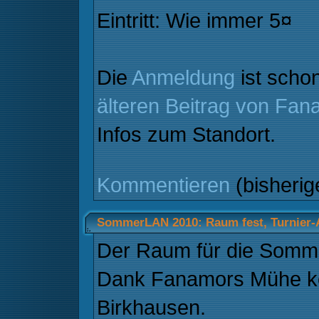
Eintritt: Wie immer 5¤
Die
Anmeldung
ist schon
älteren Beitrag von Fan
Infos zum Standort.
Kommentieren
(bisheri
SommerLAN 2010: Raum fest, Turnier
Der Raum für die Somme
Dank Fanamors Mühe kö
Birkhausen.