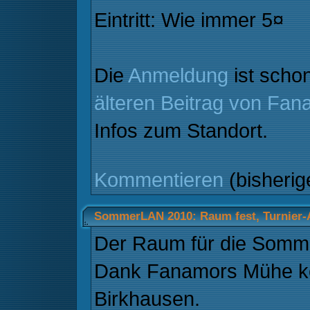
Eintritt: Wie immer 5¤
Die
Anmeldung
ist schon
älteren Beitrag von Fan
Infos zum Standort.
Kommentieren
(bisheri
SommerLAN 2010: Raum fest, Turnier
Der Raum für die Somme
Dank Fanamors Mühe kö
Birkhausen.