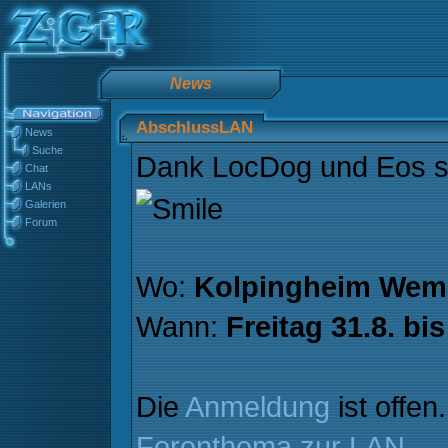
News
AbschlussLAN
News
Suche
Dank LocDog und Eos st
Chat
LANs
Galerien
Forum
Wo:
Kolpingheim Wem
Wann:
Freitag 31.8. bi
Die
Anmeldung
ist offen
Forenthema zur LAN
.