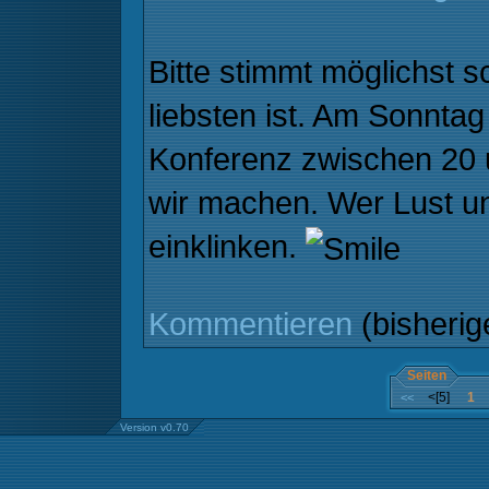
Bitte stimmt möglichst 
liebsten ist. Am Sonntag
Konferenz zwischen 20 
wir machen. Wer Lust un
einklinken.
Kommentieren
(bisheri
Seiten
<[5]
1
<<
Version v0.70