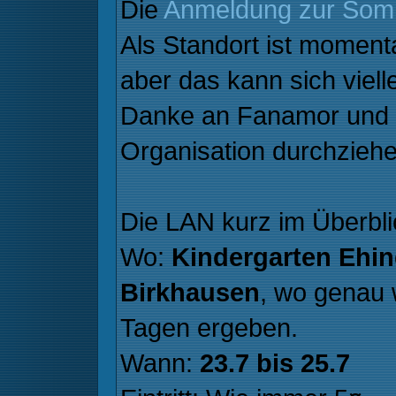
Die
Anmeldung zur So
Als Standort ist moment
aber das kann sich viel
Danke an Fanamor und 
Organisation durchziehe
Die LAN kurz im Überbli
Wo:
Kindergarten Ehi
Birkhausen
, wo genau 
Tagen ergeben.
Wann:
23.7 bis 25.7