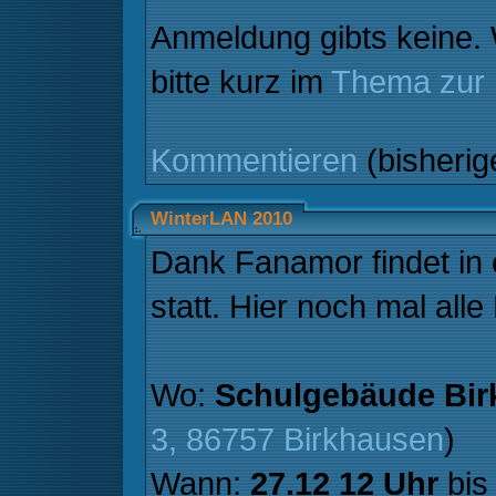
Anmeldung gibts keine.
bitte kurz im
Thema zur
Kommentieren
(bisheri
WinterLAN 2010
Dank Fanamor findet in 
statt. Hier noch mal alle
Wo:
Schulgebäude Bir
3, 86757 Birkhausen
)
Wann:
27.12 12 Uhr
bi