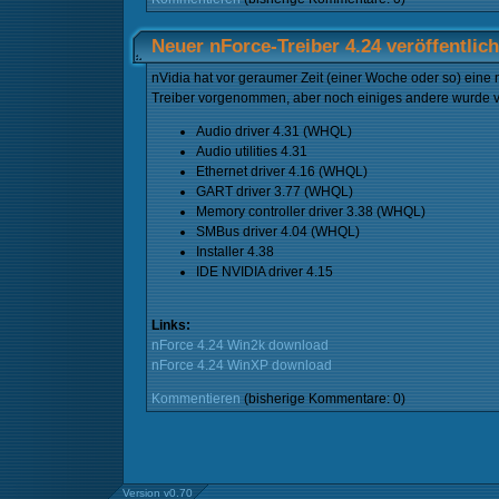
Neuer nForce-Treiber 4.24 veröffentlich
nVidia hat vor geraumer Zeit (einer Woche oder so) eine
Treiber vorgenommen, aber noch einiges andere wurde v
Audio driver 4.31 (WHQL)
Audio utilities 4.31
Ethernet driver 4.16 (WHQL)
GART driver 3.77 (WHQL)
Memory controller driver 3.38 (WHQL)
SMBus driver 4.04 (WHQL)
Installer 4.38
IDE NVIDIA driver 4.15
Links:
nForce 4.24 Win2k download
nForce 4.24 WinXP download
Kommentieren
(bisherige Kommentare: 0)
Version v0.70