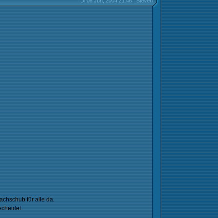
Di 08 Jun, 2004 21:46 | Steven
achschub für alle da.
scheidet