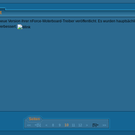
t
 neue Version ihrer nForce-Moterboard-Treiber veröffentlicht. Es wurden hauptsä
erbessert.
Seiten
<[5]
10
[5]>
<<
<
8
9
11
12
>
>>