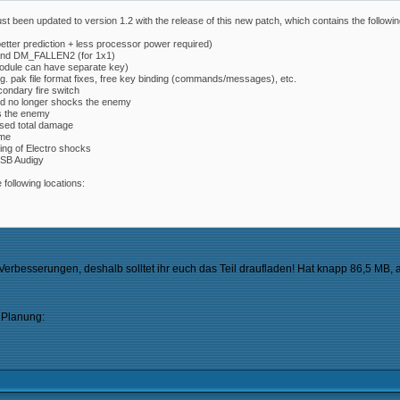
ust been updated to version 1.2 with the release of this new patch, which contains the followi
tter prediction + less processor power required)
and DM_FALLEN2 (for 1x1)
odule can have separate key)
g. pak file format fixes, free key binding (commands/messages), etc.
condary fire switch
nd no longer shocks the enemy
s the enemy
ased total damage
ame
ing of Electro shocks
n SB Audigy
following locations:
e Verbesserungen, deshalb solltet ihr euch das Teil draufladen! Hat knapp 86,5 MB, 
 Planung: