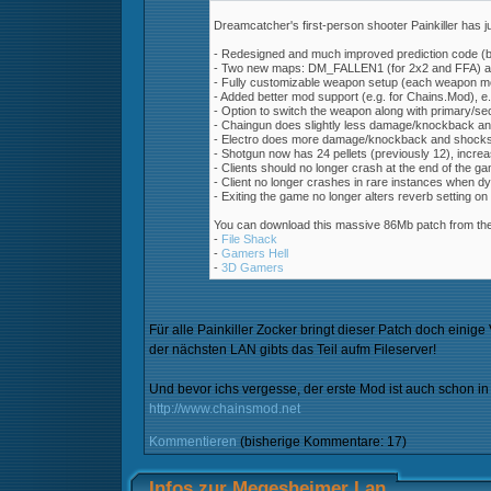
Dreamcatcher's first-person shooter Painkiller has j
- Redesigned and much improved prediction code (be
- Two new maps: DM_FALLEN1 (for 2x2 and FFA) 
- Fully customizable weapon setup (each weapon m
- Added better mod support (e.g. for Chains.Mod), e.
- Option to switch the weapon along with primary/se
- Chaingun does slightly less damage/knockback a
- Electro does more damage/knockback and shock
- Shotgun now has 24 pellets (previously 12), incre
- Clients should no longer crash at the end of the g
- Client no longer crashes in rare instances when dy
- Exiting the game no longer alters reverb setting o
You can download this massive 86Mb patch from the 
-
File Shack
-
Gamers Hell
-
3D Gamers
Für alle Painkiller Zocker bringt dieser Patch doch einig
der nächsten LAN gibts das Teil aufm Fileserver!
Und bevor ichs vergesse, der erste Mod ist auch schon in
http://www.chainsmod.net
Kommentieren
(bisherige Kommentare: 17)
Infos zur Megesheimer Lan