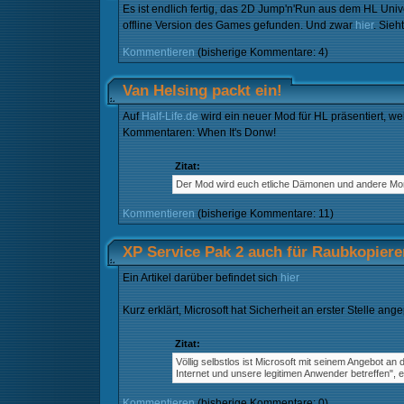
Es ist endlich fertig, das 2D Jump'n'Run aus dem HL Uni
offline Version des Games gefunden. Und zwar
hier
. Sieh
Kommentieren
(bisherige Kommentare: 4)
Van Helsing packt ein!
Auf
Half-Life.de
wird ein neuer Mod für HL präsentiert, wel
Kommentaren: When It's Donw!
Zitat:
Der Mod wird euch etliche Dämonen und andere Monst
Kommentieren
(bisherige Kommentare: 11)
XP Service Pak 2 auch für Raubkopiere
Ein Artikel darüber befindet sich
hier
Kurz erklärt, Microsoft hat Sicherheit an erster Stelle a
Zitat:
Völlig selbstlos ist Microsoft mit seinem Angebot 
Internet und unsere legitimen Anwender betreffen", e
Kommentieren
(bisherige Kommentare: 0)