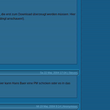
e, die erst zum Download überzeugt werden müssen: Hier
dingt anschauen!).
Sa 22 Mai, 2004 17:04 | Steven
sier kann Hans Baer eine PM schicken oder es in das
Mi 19 Mai, 2004 9:14 | Anonymous