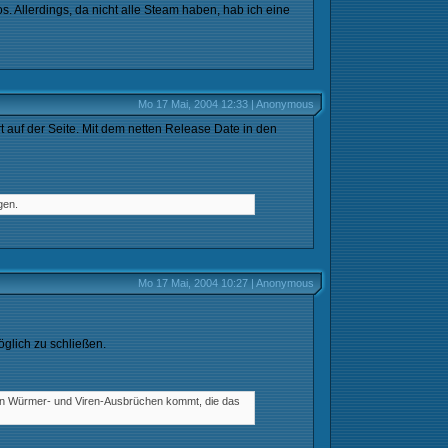
los. Allerdings, da nicht alle Steam haben, hab ich eine
Mo 17 Mai, 2004 12:33 | Anonymous
ort auf der Seite. Mit dem netten Release Date in den
gen.
Mo 17 Mai, 2004 10:27 | Anonymous
öglich zu schließen.
eren Würmer- und Viren-Ausbrüchen kommt, die das