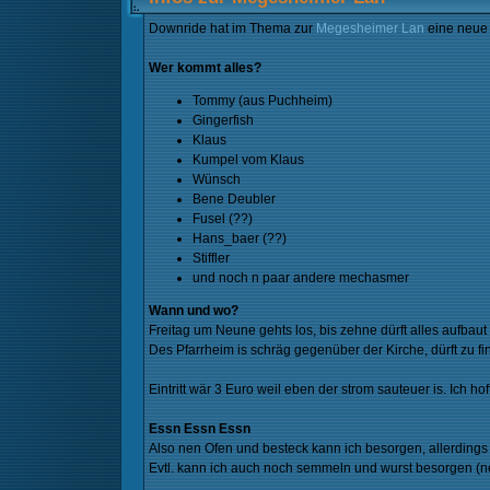
Downride hat im Thema zur
Megesheimer Lan
eine neue
Wer kommt alles?
Tommy (aus Puchheim)
Gingerfish
Klaus
Kumpel vom Klaus
Wünsch
Bene Deubler
Fusel (??)
Hans_baer (??)
Stiffler
und noch n paar andere mechasmer
Wann und wo?
Freitag um Neune gehts los, bis zehne dürft alles aufbaut 
Des Pfarrheim is schräg gegenüber der Kirche, dürft zu f
Eintritt wär 3 Euro weil eben der strom sauteuer is. Ich ho
Essn Essn Essn
Also nen Ofen und besteck kann ich besorgen, allerdings m
Evtl. kann ich auch noch semmeln und wurst besorgen (ne