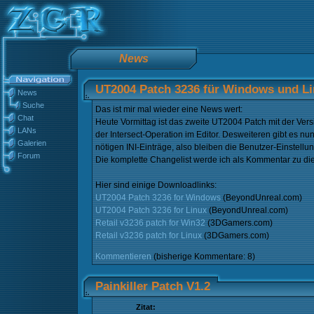
News
UT2004 Patch 3236 für Windows und Li
News
Suche
Das ist mir mal wieder eine News wert:
Chat
Heute Vormittag ist das zweite UT2004 Patch mit der Ve
LANs
der Intersect-Operation im Editor. Desweiteren gibt es n
Galerien
nötigen INI-Einträge, also bleiben die Benutzer-Einstellu
Forum
Die komplette Changelist werde ich als Kommentar zu die
Hier sind einige Downloadlinks:
UT2004 Patch 3236 for Windows
(BeyondUnreal.com)
UT2004 Patch 3236 for Linux
(BeyondUnreal.com)
Retail v3236 patch for Win32
(3DGamers.com)
Retail v3236 patch for Linux
(3DGamers.com)
Kommentieren
(bisherige Kommentare: 8)
Painkiller Patch V1.2
Zitat: