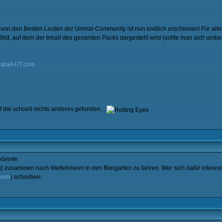
on den Besten Leuten der Unreal-Community ist nun endlich erschienen! Für all
ld, auf dem der Inhalt des gesamten Packs dargestellt wird (sollte man sich umbe
lanet-UT.com
f die schnell nichts anderes gefunden...
 könnte:
) zusammen nach Wettelsheim in den Biergarten zu fahren. Wer sich dafür interes
heim
) schreiben.