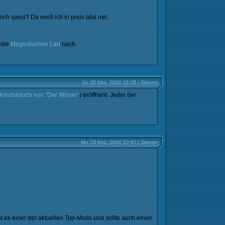
och spezi? Da weiß ich in preis aba net.
 die
Megesheimer Lan
nach.
So 30 Mai, 2004 18:28 | Steven
Kinobesuch von "Der Wixxer"
) eröffnent. Jeder der
Mo 24 Mai, 2004 10:40 | Steven
 es einer der aktuellen Top-Mods und sollte auch einen