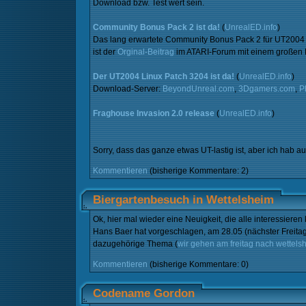
Download bzw. Test wert sein.
Community Bonus Pack 2 ist da!
(
UnrealED.info
)
Das lang erwartete Community Bonus Pack 2 für UT2004 v
ist der
Orginal-Beitrag
im ATARI-Forum mit einem großen Bi
Der UT2004 Linux Patch 3204 ist da!
(
UnrealED.info
)
Download-Server:
BeyondUnreal.com
,
3Dgamers.com
,
P
Fraghouse Invasion 2.0 release
(
UnrealED.info
)
Sorry, dass das ganze etwas UT-lastig ist, aber ich hab au
Kommentieren
(bisherige Kommentare: 2)
Biergartenbesuch in Wettelsheim
Ok, hier mal wieder eine Neuigkeit, die alle interessieren
Hans Baer hat vorgeschlagen, am 28.05 (nächster Freitag
dazugehörige Thema (
wir gehen am freitag nach wettels
Kommentieren
(bisherige Kommentare: 0)
Codename Gordon