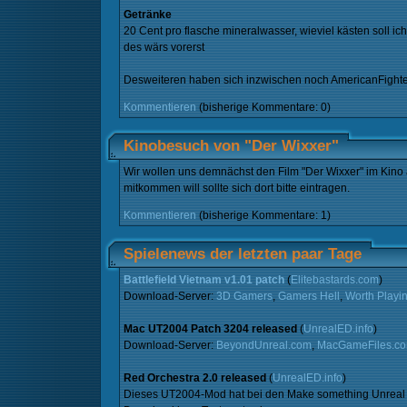
Getränke
20 Cent pro flasche mineralwasser, wieviel kästen soll i
des wärs vorerst
Desweiteren haben sich inzwischen noch AmericanFighte
Kommentieren
(bisherige Kommentare: 0)
Kinobesuch von "Der Wixxer"
Wir wollen uns demnächst den Film "Der Wixxer" im Kino
mitkommen will sollte sich dort bitte eintragen.
Kommentieren
(bisherige Kommentare: 1)
Spielenews der letzten paar Tage
Battlefield Vietnam v1.01 patch
(
Elitebastards.com
)
Download-Server:
3D Gamers
,
Gamers Hell
,
Worth Playi
Mac UT2004 Patch 3204 released
(
UnrealED.info
)
Download-Server:
BeyondUnreal.com
,
MacGameFiles.c
Red Orchestra 2.0 released
(
UnrealED.info
)
Dieses UT2004-Mod hat bei den Make something Unreal Con