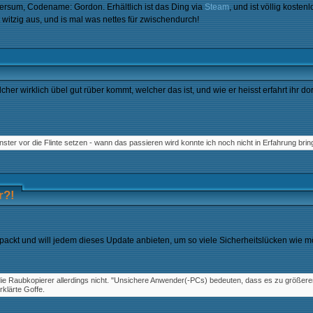
versum, Codename: Gordon. Erhältlich ist das Ding via
Steam
, und ist völlig kosten
t witzig aus, und is mal was nettes für zwischendurch!
cher wirklich übel gut rüber kommt, welcher das ist, und wie er heisst erfahrt ihr d
er vor die Flinte setzen - wann das passieren wird konnte ich noch nicht in Erfahrung brin
r?!
ngepackt und will jedem dieses Update anbieten, um so viele Sicherheitslücken wie m
an die Raubkopierer allerdings nicht. "Unsichere Anwender(-PCs) bedeuten, dass es zu größ
rklärte Goffe.