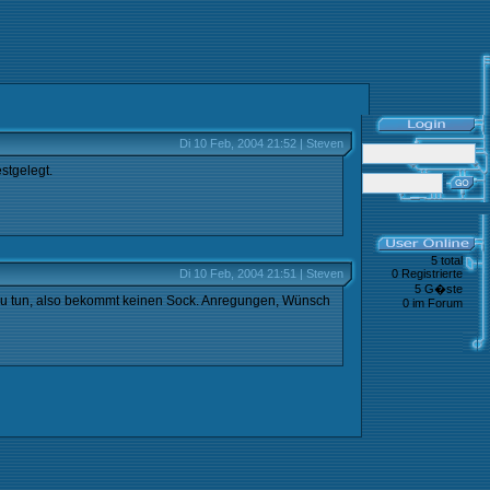
Di 10 Feb, 2004 21:52 | Steven
stgelegt.
5 total
Di 10 Feb, 2004 21:51 | Steven
0 Registrierte
5 G�ste
on zu tun, also bekommt keinen Sock. Anregungen, Wünsch
0 im Forum