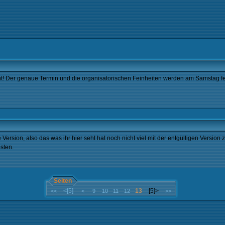
t! Der genaue Termin und die organisatorischen Feinheiten werden am Samstag fe
 Version, also das was ihr hier seht hat noch nicht viel mit der entgültigen Versi
sten.
Seiten
<[5]
13
[5]>
<<
<
9
10
11
12
>>