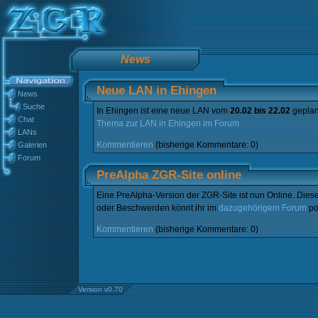
News
Neue LAN in Ehingen
News
Suche
In Ehingen ist eine neue LAN vom
20.02 bis 22.02
geplan
Chat
Thema zur LAN in Ehingen im Forum
LANs
Kommentieren
(bisherige Kommentare: 0)
Galerien
Forum
PreAlpha ZGR-Site online
Eine PreAlpha-Version der ZGR-Site ist nun Online. Diese
oder Beschwerden könnt ihr im
dazugehörigem Forum
po
Kommentieren
(bisherige Kommentare: 0)
Version v0.70