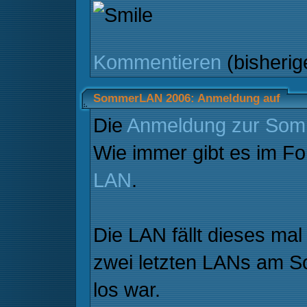
Kommentieren
(bisheri
SommerLAN 2006: Anmeldung auf
Die
Anmeldung zur So
Wie immer gibt es im F
LAN
.
Die LAN fällt dieses mal
zwei letzten LANs am So
los war.