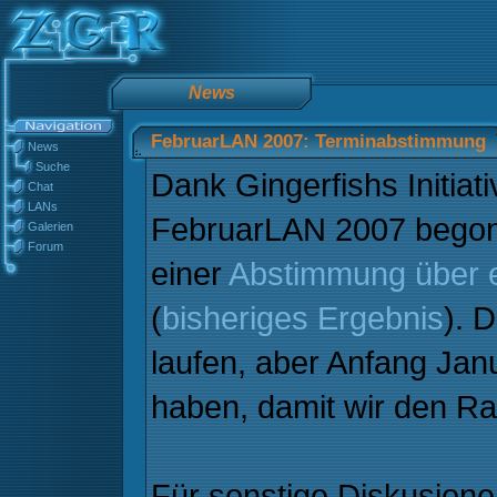
News
FebruarLAN 2007: Terminabstimmung
News
Suche
Dank Gingerfishs Initiati
Chat
LANs
FebruarLAN 2007 begonn
Galerien
Forum
einer
Abstimmung über 
(
bisheriges Ergebnis
). 
laufen, aber Anfang Janu
haben, damit wir den R
Für sonstige Diskusionen