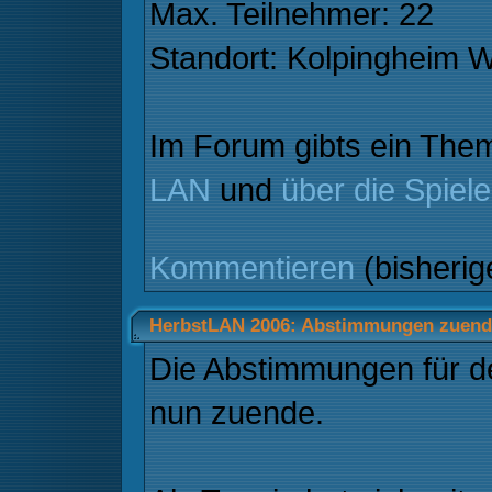
Max. Teilnehmer: 22
Standort: Kolpingheim 
Im Forum gibts ein Th
LAN
und
über die Spiele
Kommentieren
(bisheri
HerbstLAN 2006: Abstimmungen zuend
Die Abstimmungen für 
nun zuende.