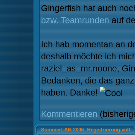
Gingerfish hat auch noc
bzw. Teamrunden
auf de
Ich hab momentan an der
deshalb möchte ich mich
raziel_as_mr.noone, Gin
Bedanken, die das ganze
haben. Danke!
Kommentieren
(bisheri
SommerLAN 2006: Registrierung voll