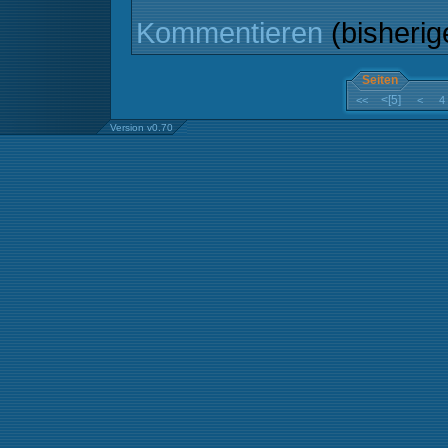
Kommentieren
(bisheri
Seiten
<[5]
<<
<
4
Version v0.70