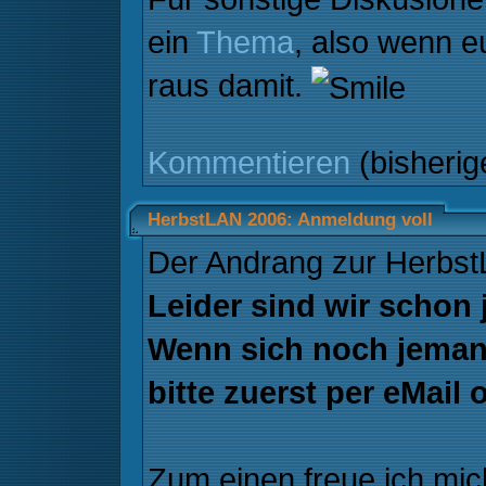
ein
Thema
, also wenn e
raus damit.
Kommentieren
(bisheri
HerbstLAN 2006: Anmeldung voll
Der Andrang zur Herbst
Leider sind wir schon j
Wenn sich noch jemand
bitte zuerst per eMai
Zum einen freue ich mich