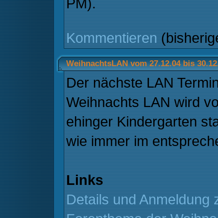
PM).
Kommentieren
(bisheri
WeihnachtsLAN vom 27.12.04 bis 30.12
Der nächste LAN Termin 
Weihnachts LAN wird vo
ehinger Kindergarten sta
wie immer im entsprec
Links
Details und Anmeldung