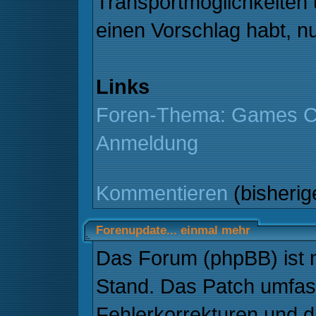
Transportmöglichkeiten u
einen Vorschlag habt, n
Links
Foren-Thema: Games C
Anmeldung
Kommentieren
(bisheri
Forenupdate... einmal mehr
Das Forum (phpBB) ist 
Stand. Das Patch umfass
Fehlerkorrekturen und 