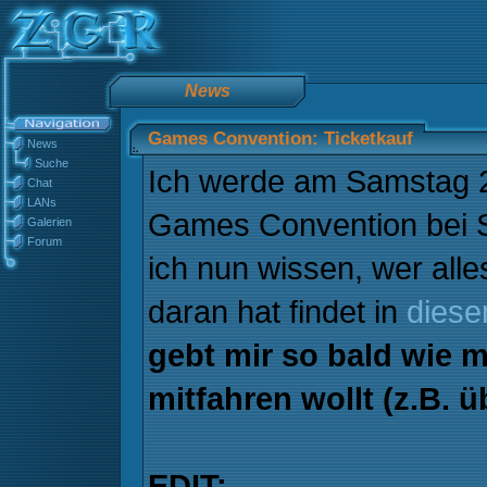
News
Games Convention: Ticketkauf
News
Suche
Ich werde am Samstag 20
Chat
LANs
Games Convention bei S
Galerien
Forum
ich nun wissen, wer alles
daran hat findet in
diese
gebt mir so bald wie m
mitfahren wollt (z.B. 
EDIT: