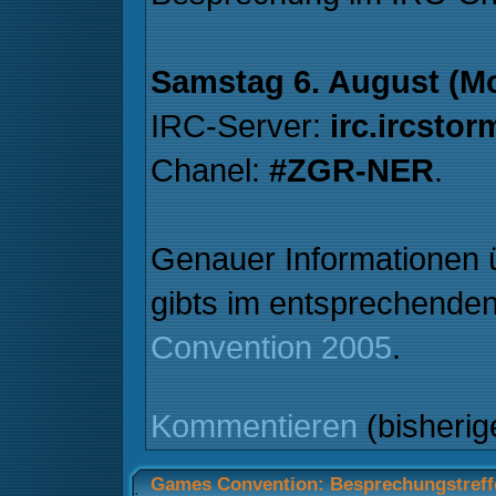
Samstag 6. August (M
IRC-Server:
irc.ircstor
Chanel:
#ZGR-NER
.
Genauer Informationen 
gibts im entsprechend
Convention 2005
.
Kommentieren
(bisheri
Games Convention: Besprechungstreffe