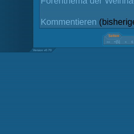
Forenthema der Weihn
Kommentieren
(bisheri
Seiten
<[5]
<<
<
6
Version v0.70