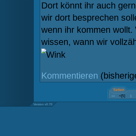
Dort könnt ihr auch gern
wir dort besprechen solle
wenn ihr kommen wollt. 
wissen, wann wir vollzä
Kommentieren
(bisheri
Seiten
<[5]
<<
1
Version v0.70