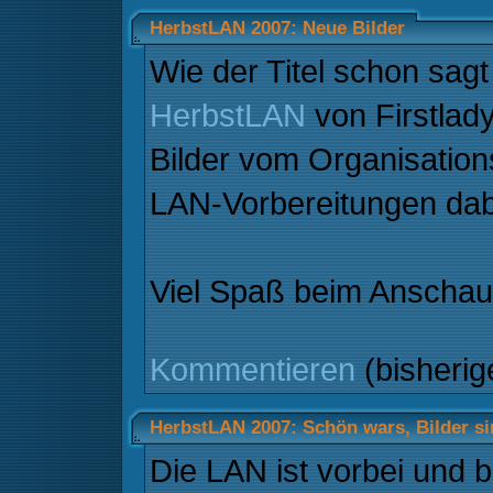
HerbstLAN 2007: Neue Bilder
Wie der Titel schon sagt
HerbstLAN
von Firstlady
Bilder vom Organisation
LAN-Vorbereitungen dabe
Viel Spaß beim Anscha
Kommentieren
(bisheri
HerbstLAN 2007: Schön wars, Bilder si
Die LAN ist vorbei und 