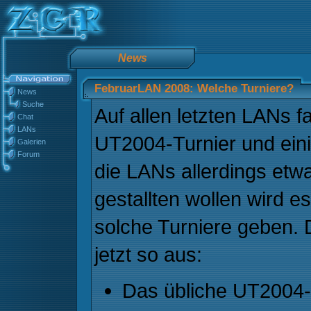
News
FebruarLAN 2008: Welche Turniere?
News
Suche
Auf allen letzten LANs f
Chat
LANs
UT2004-Turnier und eini
Galerien
Forum
die LANs allerdings et
gestallten wollen wird e
solche Turniere geben. D
jetzt so aus:
Das übliche UT2004-