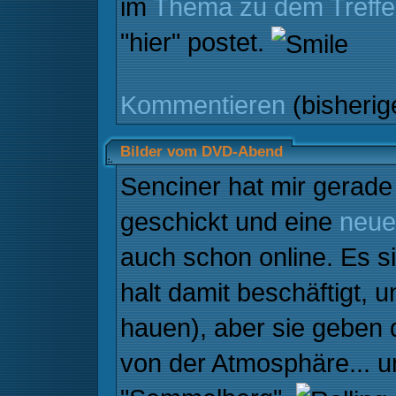
im
Thema zu dem Treff
"hier" postet.
Kommentieren
(bisheri
Bilder vom DVD-Abend
Senciner hat mir gerad
geschickt und eine
neue
auch schon online. Es si
halt damit beschäftigt,
hauen), aber sie geben
von der Atmosphäre... 