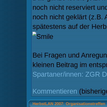
noch nicht reserviert u
noch nicht geklärt (z.B
spätestens auf der Her
Bei Fragen und Anregung
kleinen Beitrag im ent
Spartaner/innen: ZGR 
Kommentieren
(bisheri
HerbstLAN 2007: Organisationstreffen