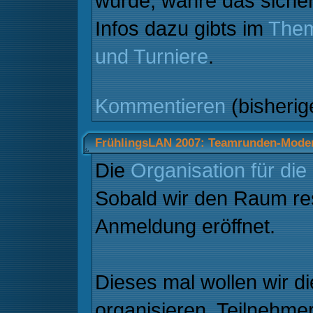
würde, währe das siche
Infos dazu gibts im
Them
und Turniere
.
Kommentieren
(bisheri
FrühlingsLAN 2007: Teamrunden-Moder
Die
Organisation für di
Sobald wir den Raum res
Anmeldung eröffnet.
Dieses mal wollen wir 
organisieren. Teilnehmer