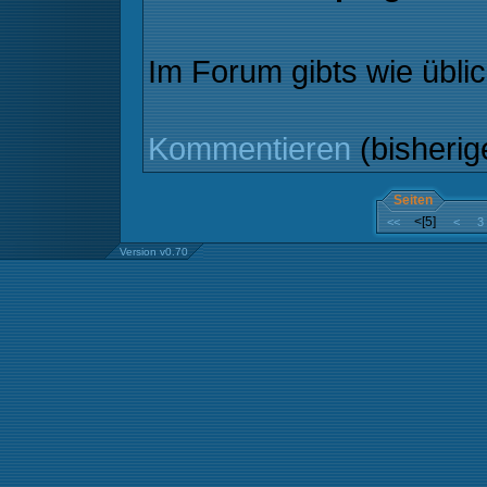
Im Forum gibts wie übli
Kommentieren
(bisheri
Seiten
<[5]
<<
<
3
Version v0.70