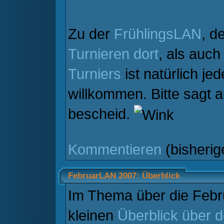
Zu der
FrühlingsLAN
, d
Turnieren dort
, als auc
Turniers
ist natürlich je
willkommen. Bitte sagt
bescheid.
Kommentieren
(bisheri
FebruarLAN 2007: Überblick
Im Thema über die Febr
kleinen
Überblick über 