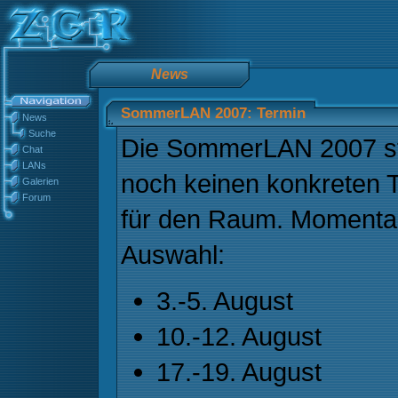
News
SommerLAN 2007: Termin
News
Suche
Die SommerLAN 2007 steh
Chat
LANs
noch keinen konkreten 
Galerien
Forum
für den Raum. Momentan
Auswahl:
3.-5. August
10.-12. August
17.-19. August