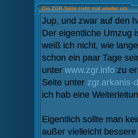
Die ZGR-Seite zieht mal wieder um
Jup, und zwar auf den 
Der eigentliche Umzug is
weiß ich nicht, wie lan
schon ein paar Tage sein
unter
www.zgr.info
zu err
Seite unter
zgr.arkanis-
ich hab eine Weiterleitu
Eigentlich sollte man k
außer vielleicht besse