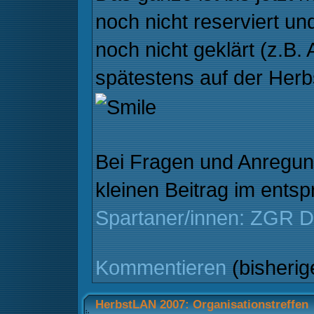
noch nicht reserviert u
noch nicht geklärt (z.B
spätestens auf der Her
Bei Fragen und Anregung
kleinen Beitrag im ent
Spartaner/innen: ZGR 
Kommentieren
(bisheri
HerbstLAN 2007: Organisationstreffen