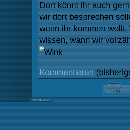
Dort könnt ihr auch gern
wir dort besprechen solle
wenn ihr kommen wollt. 
wissen, wann wir vollzä
Kommentieren
(bisheri
Seiten
<[5]
<<
1
Version v0.70