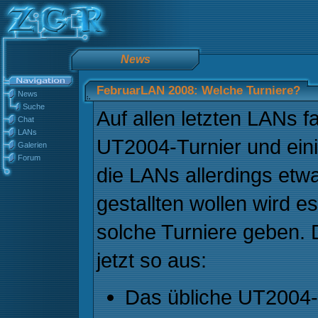
News
FebruarLAN 2008: Welche Turniere?
News
Suche
Auf allen letzten LANs f
Chat
LANs
UT2004-Turnier und eini
Galerien
Forum
die LANs allerdings et
gestallten wollen wird e
solche Turniere geben. D
jetzt so aus:
Das übliche UT2004-