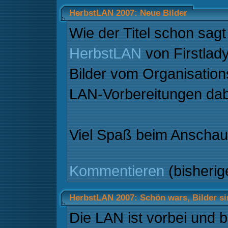
HerbstLAN 2007: Neue Bilder
Wie der Titel schon sagt
HerbstLAN
von Firstlady
Bilder vom Organisation
LAN-Vorbereitungen dabe
Viel Spaß beim Anscha
Kommentieren
(bisheri
HerbstLAN 2007: Schön wars, Bilder si
Die LAN ist vorbei und 