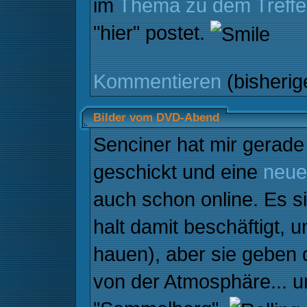
im
Thema zu dem Treff
"hier" postet.
Kommentieren
(bisheri
Bilder vom DVD-Abend
Senciner hat mir gerad
geschickt und eine
neue
auch schon online. Es si
halt damit beschäftigt,
hauen), aber sie geben
von der Atmosphäre... 