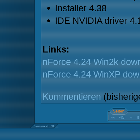
Installer 4.38
IDE NVIDIA driver 4.
Links:
nForce 4.24 Win2k dow
nForce 4.24 WinXP dow
Kommentieren
(bisheri
Seiten
<[5]
<<
<
8
Version v0.70