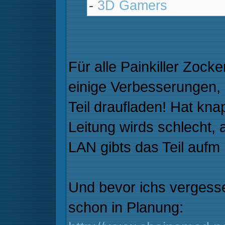
-
3D Gamers
Für alle Painkiller Zock
einige Verbesserungen, d
Teil draufladen! Hat kn
Leitung wirds schlecht, 
LAN gibts das Teil aufm 
Und bevor ichs vergesse
schon in Planung: