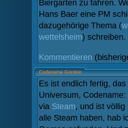
Biergarten zu fahren. We
Hans Baer eine PM schi
dazugehörige Thema (
w
wettelsheim
) schreiben.
Kommentieren
(bisheri
Codename Gordon
Es ist endlich fertig, 
Universum, Codename: Go
via
Steam
, und ist völli
alle Steam haben, hab ic