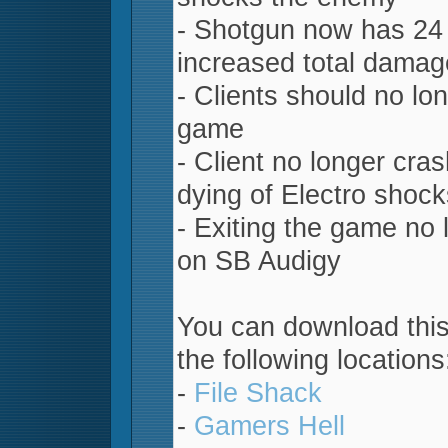
- Shotgun now has 24 p
increased total damag
- Clients should no lo
game
- Client no longer cra
dying of Electro shock
- Exiting the game no l
on SB Audigy
You can download thi
the following locations
-
File Shack
-
Gamers Hell