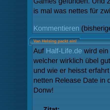
Games gefunden. Und 
is mal was nettes für z
Kommentieren
(bisheri
Van Helsing packt ein!
Auf
Half-Life.de
wird ein
welcher wirklich übel gu
und wie er heisst erfahrt
netten Release Date in
Donw!
Zitat: