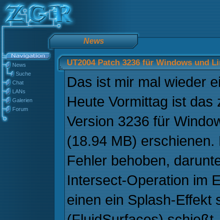
News
UT2004 Patch 3236 für Windows und Li
News
Suche
Das ist mir mal wieder 
Chat
LANs
Heute Vormittag ist das
Galerien
Forum
Version 3236 für Windo
(18.94 MB) erschienen.
Fehler behoben, darunte
Intersect-Operation im E
einen ein Splash-Effekt
(FluidSurfaces) schießt.