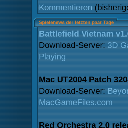
Kommentieren
(bisheri
Spielenews der letzten paar Tage
Battlefield Vietnam v1
Download-Server:
3D G
Playing
Mac UT2004 Patch 320
Download-Server:
Beyo
MacGameFiles.com
Red Orchestra 2.0 rel