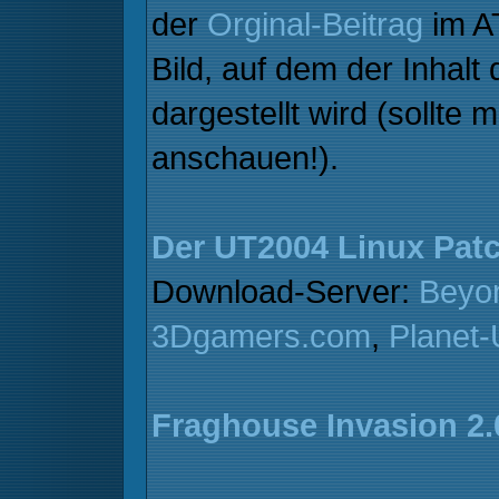
der
Orginal-Beitrag
im A
Bild, auf dem der Inhal
dargestellt wird (sollte
anschauen!).
Der UT2004 Linux Patc
Download-Server:
Beyo
3Dgamers.com
,
Planet
Fraghouse Invasion 2.