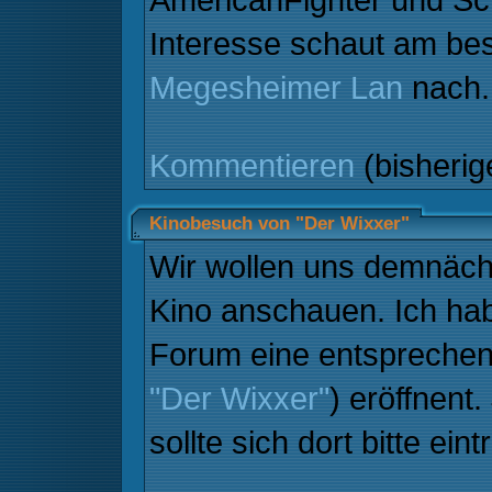
Interesse schaut am bes
Megesheimer Lan
nach.
Kommentieren
(bisheri
Kinobesuch von "Der Wixxer"
Wir wollen uns demnäch
Kino anschauen. Ich hab
Forum eine entspreche
"Der Wixxer"
) eröffnent
sollte sich dort bitte ein