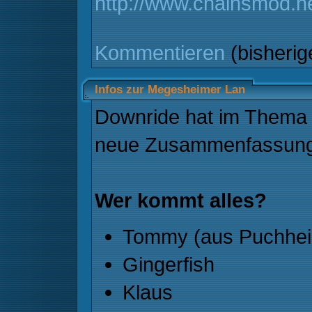
http://www.chainsmod.n
Kommentieren
(bisheri
Infos zur Megesheimer Lan
Downride hat im Thema
neue Zusammenfassung
Wer kommt alles?
Tommy (aus Puchhe
Gingerfish
Klaus