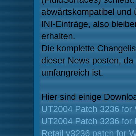
abwärtskompatibel und ü
INI-Einträge, also bleib
erhalten.
Die komplette Changeli
dieser News posten, da 
umfangreich ist.
Hier sind einige Downloa
UT2004 Patch 3236 for
UT2004 Patch 3236 for 
Retail v3236 patch for 