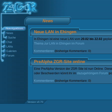
News
Neue LAN in Ehingen
News
Suche
In Ehingen ist eine neue LAN vom
20.02 bis 22.02
geplan
Chat
Thema zur LAN in Ehingen im Forum
LANs
Kommentieren
(bisherige Kommentare: 0)
Galerien
Forum
PreAlpha ZGR-Site online
Eine PreAlpha-Version der ZGR-Site ist nun Online. Diese
oder Beschwerden könnt ihr im
dazugehörigem Forum
po
Kommentieren
(bisherige Kommentare: 0)
Version v0.70