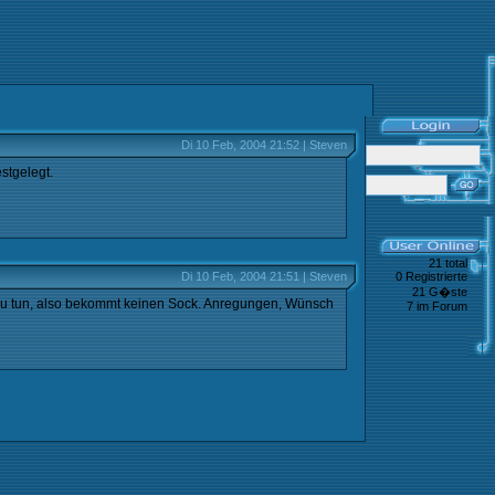
Di 10 Feb, 2004 21:52 | Steven
stgelegt.
21 total
Di 10 Feb, 2004 21:51 | Steven
0 Registrierte
21 G�ste
on zu tun, also bekommt keinen Sock. Anregungen, Wünsch
7 im Forum