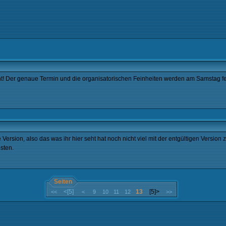
t! Der genaue Termin und die organisatorischen Feinheiten werden am Samstag fe
 Version, also das was ihr hier seht hat noch nicht viel mit der entgültigen Versi
sten.
Seiten
<[5]
13
[5]>
<<
<
9
10
11
12
>>