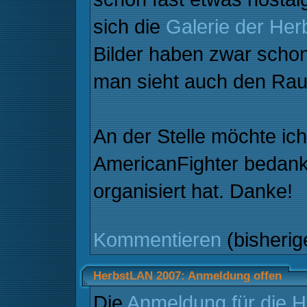
sich die
Galerie der He
Bilder haben zwar schon
man sieht auch den Raum
An der Stelle möchte ic
AmericanFighter bedank
organisiert hat. Danke!
Kommentieren
(bisheri
HerbstLAN 2007: Anmeldung offen
Die
Anmeldung für die 