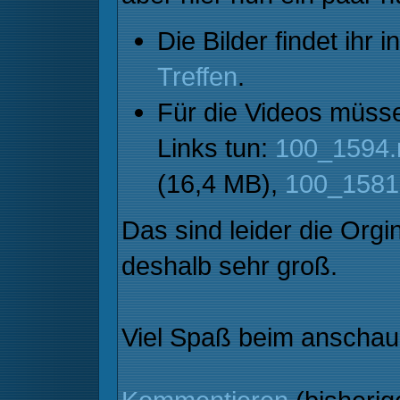
Die Bilder findet ihr i
Treffen
.
Für die Videos müssen
Links tun:
100_1594
(16,4 MB),
100_1581
Das sind leider die Org
deshalb sehr groß.
Viel Spaß beim anscha