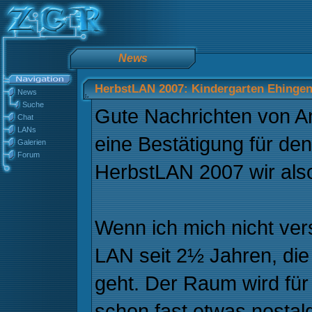
News
HerbstLAN 2007: Kindergarten Ehingen
News
Suche
Gute Nachrichten von A
Chat
LANs
eine Bestätigung für den
Galerien
Forum
HerbstLAN 2007 wir also 
Wenn ich mich nicht vers
LAN seit 2½ Jahren, die
geht. Der Raum wird für
schon fast etwas nostalg