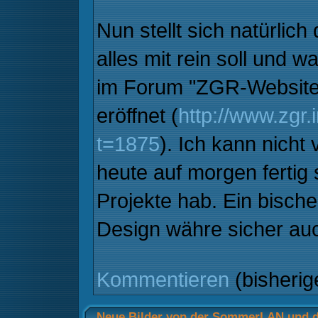
Nun stellt sich natürlich
alles mit rein soll und w
im Forum "ZGR-Website
eröffnet (
http://www.zgr.
t=1875
). Ich kann nicht
heute auf morgen fertig 
Projekte hab. Ein bische
Design währe sicher auc
Kommentieren
(bisheri
Neue Bilder von der SommerLAN und d