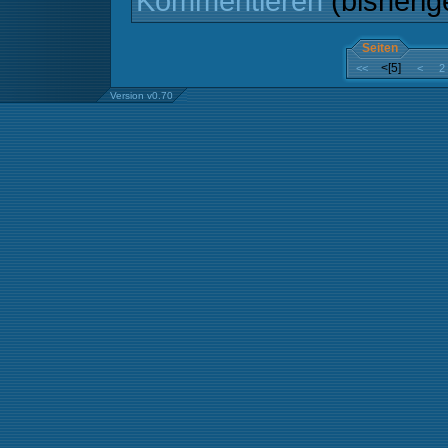
Kommentieren
(bisheri
Seiten
<[5]
<<
<
2
Version v0.70