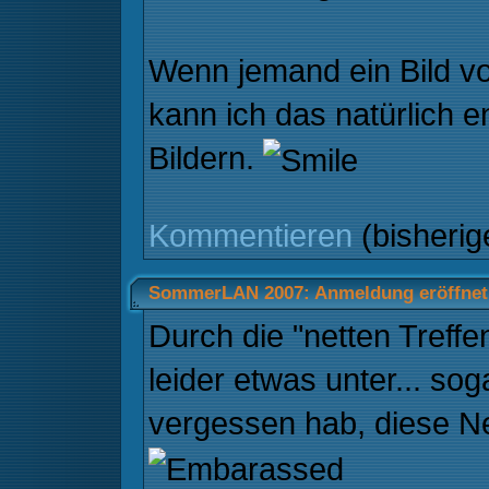
Wenn jemand ein Bild von
kann ich das natürlich e
Bildern.
Kommentieren
(bisheri
SommerLAN 2007: Anmeldung eröffnet
Durch die "netten Tref
leider etwas unter... sog
vergessen hab, diese N