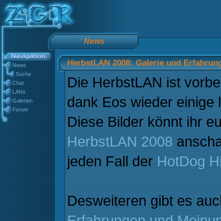
News
HerbstLAN 2008: Galerie und Erfahrun
News
Suche
Die HerbstLAN ist vorbe
Chat
LANs
dank Eos wieder einige l
Galerien
Forum
Diese Bilder könnt ihr e
HerbstLAN 2008
anschau
jeden Fall der
HotDog Hi
Desweiteren gibt es auc
Erfahrungen und Meinu