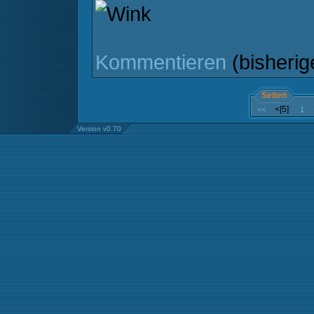
Kommentieren
(bisheri
Seiten
<[5]
<<
1
Version v0.70