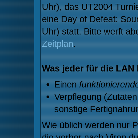
Uhr), das UT2004 Turni
eine Day of Defeat: So
Uhr) statt. Bitte werft a
Zeitplan
.
Was jeder für die LAN
Einen
funktionierend
Verpflegung (Zutaten 
sonstige Fertignahru
Wie üblich werden nur 
die vorher nach Viren 