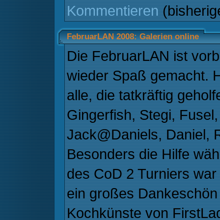
Kommentieren
(bisheri
FebruarLAN 2008: Galerien online
Die FebruarLAN ist vorb
wieder Spaß gemacht. H
alle, die tatkräftig geho
Gingerfish, Stegi, Fusel
Jack@Daniels, Daniel, R
Besonders die Hilfe wäh
des CoD 2 Turniers war w
ein großes Dankeschön 
Kochkünste von FirstLad