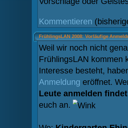
Vorschläge oder Geistes
Kommentieren
(bisheri
FrühlingsLAN 2008: Vorläufige Anmeld
Weil wir noch nicht gena
FrühlingsLAN kommen k
Interesse besteht, haben
Anmeldung
eröffnet. We
Leute anmelden findet
euch an.
Wo:
Kindergarten Ehi