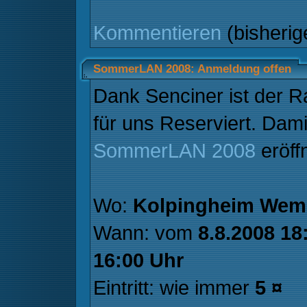
Kommentieren
(bisheri
SommerLAN 2008: Anmeldung offen
Dank Senciner ist der 
für uns Reserviert. Damit
SommerLAN 2008
eröff
Wo:
Kolpingheim Wem
Wann: vom
8.8.2008 18
16:00 Uhr
Eintritt: wie immer
5 ¤