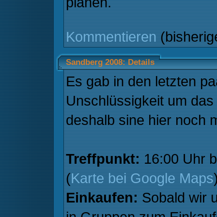
planen.
Kommentieren
(bisheri
Sandberg 2008: Details
Es gab in den letzten pa
Unschlüssigkeit um das
deshalb sine hier noch m
Treffpunkt:
16:00 Uhr b
(
Karte bei Google Maps
Einkaufen:
Sobald wir u
in Gruppen zum Einkauf