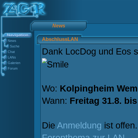
News
AbschlussLAN
News
Suche
Dank LocDog und Eos st
Chat
LANs
Galerien
Forum
Wo:
Kolpingheim Wem
Wann:
Freitag 31.8. bi
Die
Anmeldung
ist offen
Forenthema zur LAN
.