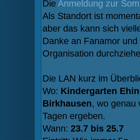
Die
Anmeldung zur So
Als Standort ist moment
aber das kann sich viel
Danke an Fanamor und 
Organisation durchziehe
Die LAN kurz im Überbli
Wo:
Kindergarten Ehi
Birkhausen
, wo genau 
Tagen ergeben.
Wann:
23.7 bis 25.7