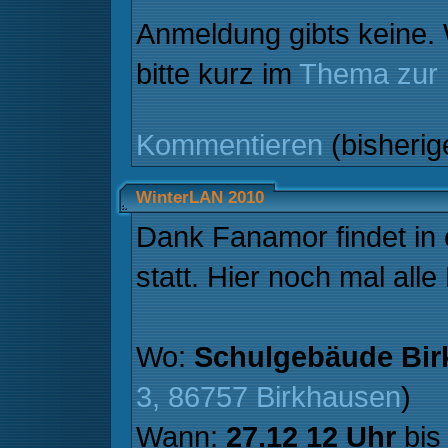
Anmeldung gibts keine.
bitte kurz im
Thema zur
Kommentieren
(bisheri
WinterLAN 2010
Dank Fanamor findet in 
statt. Hier noch mal alle
Wo:
Schulgebäude Bir
3, 86757 Birkhausen
)
Wann:
27.12 12 Uhr
bi