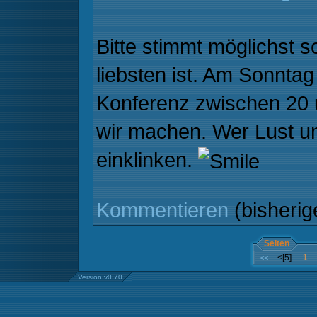
Bitte stimmt möglichst 
liebsten ist. Am Sonntag
Konferenz zwischen 20 
wir machen. Wer Lust un
einklinken.
Kommentieren
(bisheri
Seiten
<[5]
1
<<
Version v0.70