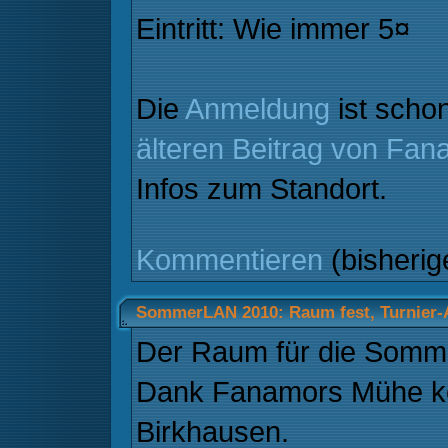
Eintritt: Wie immer 5¤
Die
Anmeldung
ist schon
älteren Beitrag von Fan
Infos zum Standort.
Kommentieren
(bisheri
SommerLAN 2010: Raum fest, Turnier
Der Raum für die Somme
Dank Fanamors Mühe kö
Birkhausen.