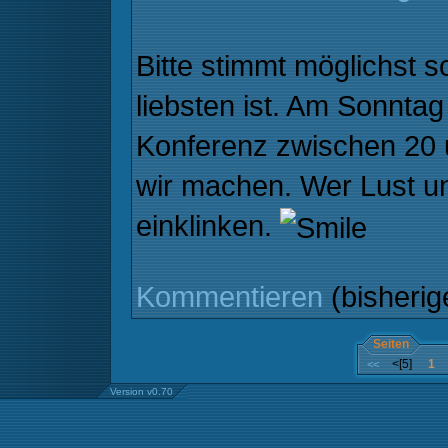
Bitte stimmt möglichst 
liebsten ist. Am Sonntag
Konferenz zwischen 20 
wir machen. Wer Lust un
einklinken.
Kommentieren
(bisheri
Seiten
<[5]
1
<<
Version v0.70