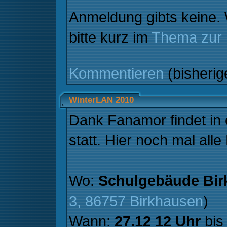
Anmeldung gibts keine.
bitte kurz im
Thema zur
Kommentieren
(bisheri
WinterLAN 2010
Dank Fanamor findet in 
statt. Hier noch mal alle
Wo:
Schulgebäude Bir
3, 86757 Birkhausen
)
Wann:
27.12 12 Uhr
bi