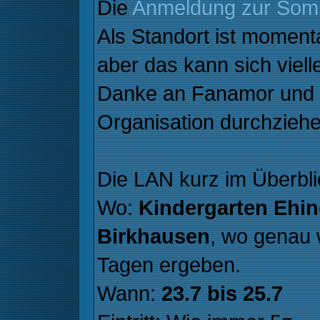
Die
Anmeldung zur So
Als Standort ist moment
aber das kann sich viel
Danke an Fanamor und 
Organisation durchziehe
Die LAN kurz im Überbli
Wo:
Kindergarten Ehi
Birkhausen
, wo genau 
Tagen ergeben.
Wann:
23.7 bis 25.7