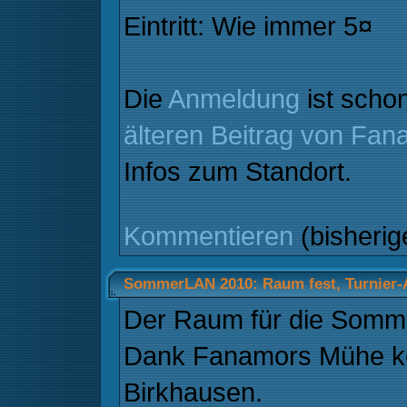
Eintritt: Wie immer 5¤
Die
Anmeldung
ist schon
älteren Beitrag von Fan
Infos zum Standort.
Kommentieren
(bisheri
SommerLAN 2010: Raum fest, Turnier
Der Raum für die Somme
Dank Fanamors Mühe kö
Birkhausen.