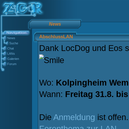
News
AbschlussLAN
News
Suche
Dank LocDog und Eos st
Chat
LANs
Galerien
Forum
Wo:
Kolpingheim Wem
Wann:
Freitag 31.8. bi
Die
Anmeldung
ist offen
Forenthema zur LAN
.