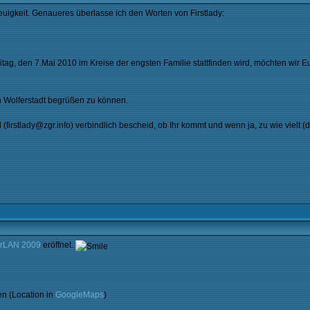
igkeit. Genaueres überlasse ich den Worten von Firstlady:
itag, den 7.Mai 2010 im Kreise der engsten Familie stattfinden wird, möchten wir 
n Wolferstadt begrüßen zu können.
(firstlady@zgr.info) verbindlich bescheid, ob Ihr kommt und wenn ja, zu wie vielt (d
erLAN 2009
eröffnet.
en (Location in
GoogleMaps
)