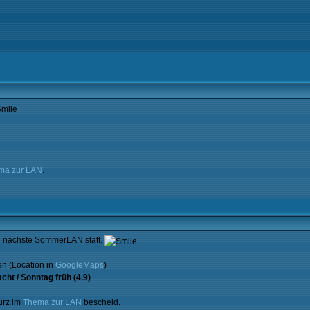
ma zur LAN
.
 nächste SommerLAN statt.
en (Location in
GoogleMaps
)
cht / Sonntag früh (4.9)
urz im
Thema zur LAN
bescheid.