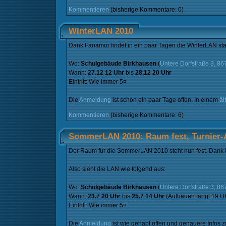
Kommentieren
(bisherige Kommentare: 0)
WinterLAN 2010
Dank Fanamor findet in ein paar Tagen die WinterLAN stat
Wo:
Schulgebäude Birkhausen
(
Untere Dorfstraße 3, 8
Wann:
27.12 12 Uhr
bis
28.12 20 Uhr
Eintritt: Wie immer 5¤
Die
Anmeldung
ist schon ein paar Tage offen. In einem
äl
Kommentieren
(bisherige Kommentare: 6)
SommerLAN 2010: Raum fest, Turnier
Der Raum für die SommerLAN 2010 steht nun fest. Dank
Also sieht die LAN wie folgend aus:
Wo:
Schulgebäude Birkhausen
(
Untere Dorfstraße 3, 8
Wann:
23.7 20 Uhr
bis
25.7 14 Uhr
(Aufbauen fängt 19 Uh
Eintritt: Wie immer 5¤
Die
Anmeldung
ist wie gehabt offen und genauere Infos 