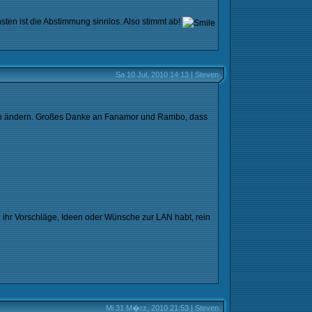
en ist die Abstimmung sinnlos. Also stimmt ab!
Sa 10 Jul, 2010 14:13 | Steven
 noch ändern. Großes Danke an Fanamor und Rambo, dass
 ihr Vorschläge, Ideen oder Wünsche zur LAN habt, rein
Mi 31 M�rz, 2010 21:53 | Steven