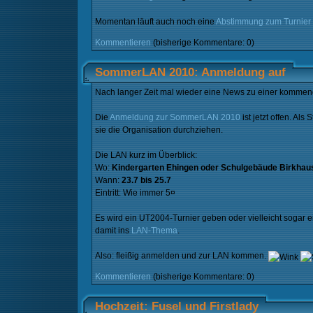
Momentan läuft auch noch eine
Abstimmung zum Turnier
Kommentieren
(bisherige Kommentare: 0)
SommerLAN 2010: Anmeldung auf
Nach langer Zeit mal wieder eine News zu einer komme
Die
Anmeldung zur SommerLAN 2010
ist jetzt offen. A
sie die Organisation durchziehen.
Die LAN kurz im Überblick:
Wo:
Kindergarten Ehingen oder Schulgebäude Birkhau
Wann:
23.7 bis 25.7
Eintritt: Wie immer 5¤
Es wird ein UT2004-Turnier geben oder vielleicht sogar 
damit ins
LAN-Thema
.
Also: fleißig anmelden und zur LAN kommen.
Kommentieren
(bisherige Kommentare: 0)
Hochzeit: Fusel und Firstlady