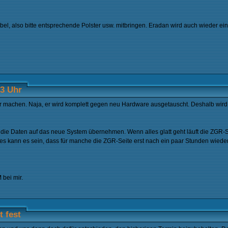
l, also bitte entsprechende Polster usw. mitbringen. Eradan wird auch wieder ein 
13 Uhr
 machen. Naja, er wird komplett gegen neu Hardware ausgetauscht. Deshalb wird
ie Daten auf das neue System übernehmen. Wenn alles glatt geht läuft die ZGR-S
s kann es sein, dass für manche die ZGR-Seite erst nach ein paar Stunden wieder 
 bei mir.
 fest