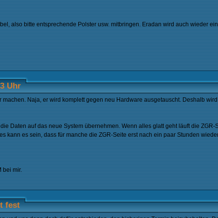
l, also bitte entsprechende Polster usw. mitbringen. Eradan wird auch wieder ein 
13 Uhr
 machen. Naja, er wird komplett gegen neu Hardware ausgetauscht. Deshalb wird
ie Daten auf das neue System übernehmen. Wenn alles glatt geht läuft die ZGR-S
s kann es sein, dass für manche die ZGR-Seite erst nach ein paar Stunden wieder 
 bei mir.
 fest