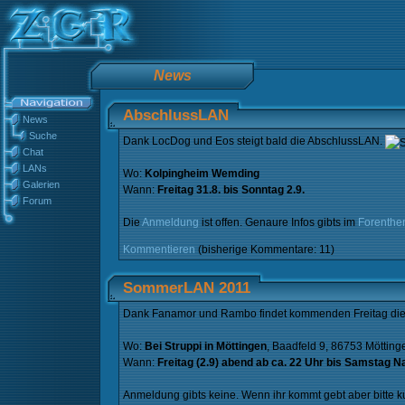
News
AbschlussLAN
News
Suche
Dank LocDog und Eos steigt bald die AbschlussLAN.
Chat
LANs
Wo:
Kolpingheim Wemding
Galerien
Wann:
Freitag 31.8. bis Sonntag 2.9.
Forum
Die
Anmeldung
ist offen. Genaure Infos gibts im
Forenthe
Kommentieren
(bisherige Kommentare: 11)
SommerLAN 2011
Dank Fanamor und Rambo findet kommenden Freitag die
Wo:
Bei Struppi in Möttingen
, Baadfeld 9, 86753 Mötting
Wann:
Freitag (2.9) abend ab ca. 22 Uhr bis Samstag Na
Anmeldung gibts keine. Wenn ihr kommt gebt aber bitte k