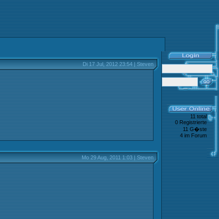
Di 17 Jul, 2012 23:54 | Steven
11 total
0 Registrierte
11 G�ste
4 im Forum
Mo 29 Aug, 2011 1:03 | Steven