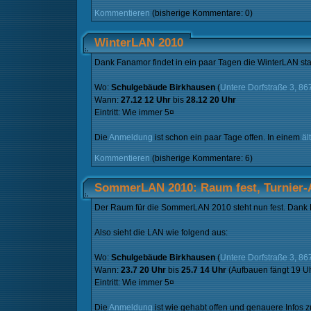
Kommentieren
(bisherige Kommentare: 0)
WinterLAN 2010
Dank Fanamor findet in ein paar Tagen die WinterLAN stat
Wo:
Schulgebäude Birkhausen
(
Untere Dorfstraße 3, 8
Wann:
27.12 12 Uhr
bis
28.12 20 Uhr
Eintritt: Wie immer 5¤
Die
Anmeldung
ist schon ein paar Tage offen. In einem
äl
Kommentieren
(bisherige Kommentare: 6)
SommerLAN 2010: Raum fest, Turnier
Der Raum für die SommerLAN 2010 steht nun fest. Dank
Also sieht die LAN wie folgend aus:
Wo:
Schulgebäude Birkhausen
(
Untere Dorfstraße 3, 8
Wann:
23.7 20 Uhr
bis
25.7 14 Uhr
(Aufbauen fängt 19 Uh
Eintritt: Wie immer 5¤
Die
Anmeldung
ist wie gehabt offen und genauere Infos 