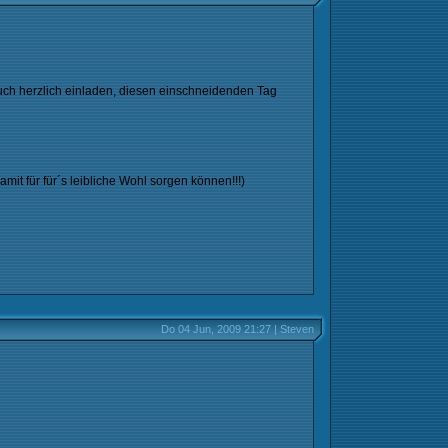
Euch herzlich einladen, diesen einschneidenden Tag
amit für für´s leibliche Wohl sorgen können!!!)
Do 04 Jun, 2009 21:27 | Steven