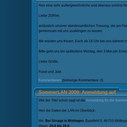
Hier eine sehr außergewöhnliche und überaus schöne Neu
Liebe ZGRler,
anlässlich unserer standesamtlichen Trauung, die am Fre
gemeinsam mit uns ausklingen zu lassen.
Wir würden uns freuen, Euch ab 18 Uhr bei uns daheim i
Bitte gebt uns bis spätestens Montag, den 3.Mai per Email 
Liebe Grüße,
Fusel und Jule
Kommentieren
(bisherige Kommentare: 0)
SommerLAN 2009: Anmeldung auf
Wie der Titel schon sagt ist die
Anmeldung für die Somm
Hier die Daten der LAN im Überblick:
Wo:
Bei Struppi in Möttingen
, Baadfeld 9, 86753 Mötting
Wann:
26.6 bis 28.6