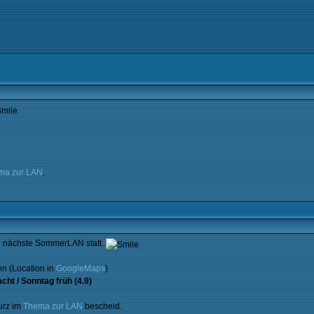
ma zur LAN
.
 nächste SommerLAN statt.
en (Location in
GoogleMaps
)
cht / Sonntag früh (4.9)
urz im
Thema zur LAN
bescheid.