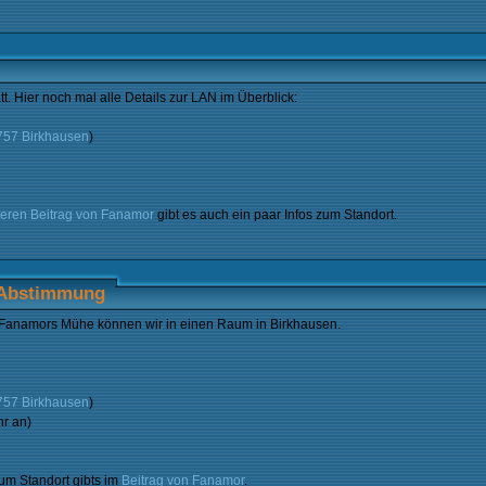
t. Hier noch mal alle Details zur LAN im Überblick:
6757 Birkhausen
)
teren Beitrag von Fanamor
gibt es auch ein paar Infos zum Standort.
-Abstimmung
 Fanamors Mühe können wir in einen Raum in Birkhausen.
6757 Birkhausen
)
r an)
zum Standort gibts im
Beitrag von Fanamor
.