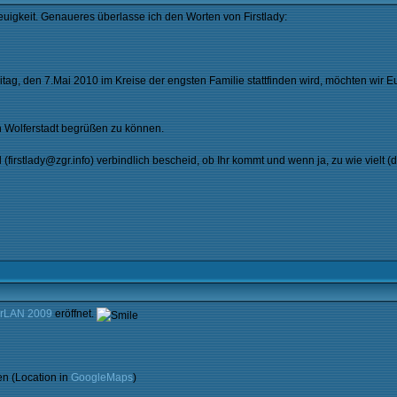
igkeit. Genaueres überlasse ich den Worten von Firstlady:
itag, den 7.Mai 2010 im Kreise der engsten Familie stattfinden wird, möchten wir 
n Wolferstadt begrüßen zu können.
(firstlady@zgr.info) verbindlich bescheid, ob Ihr kommt und wenn ja, zu wie vielt (d
erLAN 2009
eröffnet.
en (Location in
GoogleMaps
)