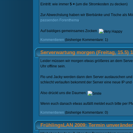
Eintritt: wie immer
5 ¤
(um die Stromkosten zu decken)
Zur Abwechslung haben wir Bierbänke und Tische als Möbe
passenden Forenthema
.
Auf baldiges gemeinsames Zocken.
Kommentieren
(bisherige Kommentare: 1)
Serverwartung morgen (Freitag, 15.5) 
Leider müssen wir morgen etwas größeres an dem Server
Uhr offline sein.
Flo und Jacky werden dann den Server austauschen und d
schlecht verlaufen bekommt der Server eine neue IP und e
Also drückt uns die Daumen.
Wenn euch danach etwas aufällt meldet euch bitte per PM
Kommentieren
(bisherige Kommentare: 0)
FrühlingsLAN 2009: Termin unverändert