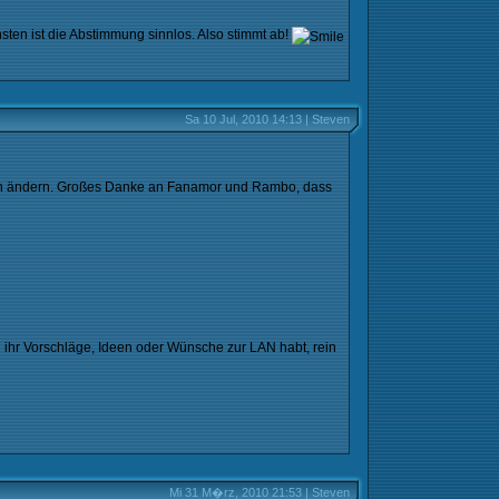
en ist die Abstimmung sinnlos. Also stimmt ab!
Sa 10 Jul, 2010 14:13 | Steven
 noch ändern. Großes Danke an Fanamor und Rambo, dass
 ihr Vorschläge, Ideen oder Wünsche zur LAN habt, rein
Mi 31 M�rz, 2010 21:53 | Steven