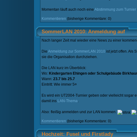
Momentan läuft auch noch eine
Abstimmung zum Turnier
Kommentieren
(bisherige Kommentare: 0)
SommerLAN 2010: Anmeldung auf
Nach langer Zeit mal wieder eine News zu einer komme
Die
Anmeldung zur SommerLAN 2010
ist jetzt offen. A
sie die Organisation durchziehen.
Die LAN kurz im Überblick:
Wo:
Kindergarten Ehingen oder Schulgebäude Birkhau
Wann:
23.7 bis 25.7
Eintritt: Wie immer 5¤
Es wird ein UT2004-Turnier geben oder vielleicht sogar 
damit ins
LAN-Thema
.
Also: fleißig anmelden und zur LAN kommen.
Kommentieren
(bisherige Kommentare: 0)
Hochzeit: Fusel und Firstlady