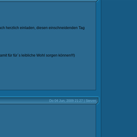
Euch herzlich einladen, diesen einschneidenden Tag
amit für für´s leibliche Wohl sorgen können!!!)
Do 04 Jun, 2009 21:27 | Steven