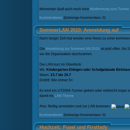
Momentan läuft auch noch eine
Abstimmung zum Turnier
Kommentieren
(bisherige Kommentare: 0)
SommerLAN 2010: Anmeldung auf
Nach langer Zeit mal wieder eine News zu einer komme
Die
Anmeldung zur SommerLAN 2010
ist jetzt offen. A
sie die Organisation durchziehen.
Die LAN kurz im Überblick:
Wo:
Kindergarten Ehingen oder Schulgebäude Birkhau
Wann:
23.7 bis 25.7
Eintritt: Wie immer 5¤
Es wird ein UT2004-Turnier geben oder vielleicht sogar 
damit ins
LAN-Thema
.
Also: fleißig anmelden und zur LAN kommen.
Kommentieren
(bisherige Kommentare: 0)
Hochzeit: Fusel und Firstlady