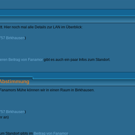
t. Hier noch mal alle Details zur LAN im Überblick:
6757 Birkhausen
)
teren Beitrag von Fanamor
gibt es auch ein paar Infos zum Standort.
-Abstimmung
 Fanamors Mühe können wir in einen Raum in Birkhausen.
6757 Birkhausen
)
r an)
zum Standort gibts im
Beitrag von Fanamor
.