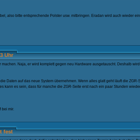
l, also bitte entsprechende Polster usw. mitbringen. Eradan wird auch wieder ein 
13 Uhr
 machen. Naja, er wird komplett gegen neu Hardware ausgetauscht. Deshalb wird
ie Daten auf das neue System übernehmen. Wenn alles glatt geht läuft die ZGR-S
s kann es sein, dass für manche die ZGR-Seite erst nach ein paar Stunden wieder 
 bei mir.
 fest