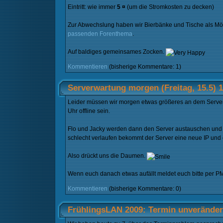
Eintritt: wie immer
5 ¤
(um die Stromkosten zu decken)
Zur Abwechslung haben wir Bierbänke und Tische als Möbe
passenden Forenthema
.
Auf baldiges gemeinsames Zocken.
Kommentieren
(bisherige Kommentare: 1)
Serverwartung morgen (Freitag, 15.5) 
Leider müssen wir morgen etwas größeres an dem Server
Uhr offline sein.
Flo und Jacky werden dann den Server austauschen und d
schlecht verlaufen bekommt der Server eine neue IP und e
Also drückt uns die Daumen.
Wenn euch danach etwas aufällt meldet euch bitte per PM
Kommentieren
(bisherige Kommentare: 0)
FrühlingsLAN 2009: Termin unverändert