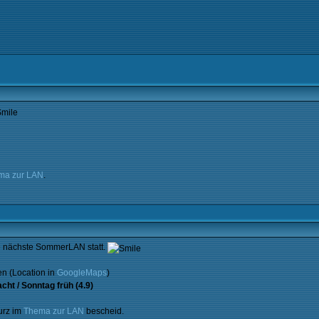
ma zur LAN
.
 nächste SommerLAN statt.
en (Location in
GoogleMaps
)
cht / Sonntag früh (4.9)
urz im
Thema zur LAN
bescheid.