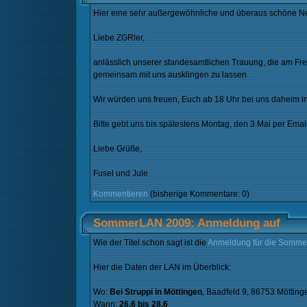
Hier eine sehr außergewöhnliche und überaus schöne Neu
Liebe ZGRler,
anlässlich unserer standesamtlichen Trauung, die am Fre
gemeinsam mit uns ausklingen zu lassen.
Wir würden uns freuen, Euch ab 18 Uhr bei uns daheim i
Bitte gebt uns bis spätestens Montag, den 3.Mai per Email 
Liebe Grüße,
Fusel und Jule
Kommentieren
(bisherige Kommentare: 0)
SommerLAN 2009: Anmeldung auf
Wie der Titel schon sagt ist die
Anmeldung für die Somm
Hier die Daten der LAN im Überblick:
Wo:
Bei Struppi in Möttingen
, Baadfeld 9, 86753 Mötting
Wann:
26.6 bis 28.6