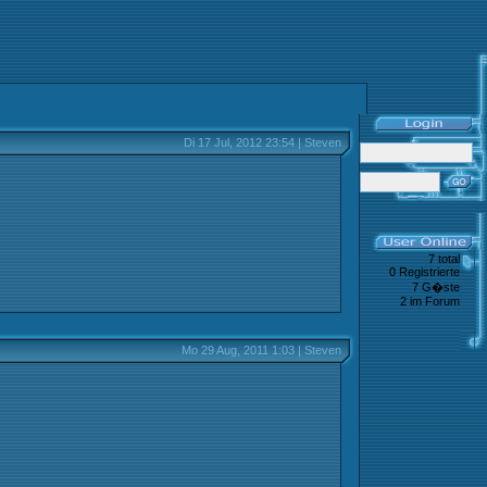
Di 17 Jul, 2012 23:54 | Steven
7 total
0 Registrierte
7 G�ste
2 im Forum
Mo 29 Aug, 2011 1:03 | Steven