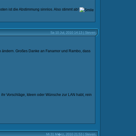
en ist die Abstimmung sinnlos. Also stimmt ab!
Sa 10 Jul, 2010 14:13 | Steven
 noch ändern. Großes Danke an Fanamor und Rambo, dass
 ihr Vorschläge, Ideen oder Wünsche zur LAN habt, rein
Mi 31 M�rz, 2010 21:53 | Steven