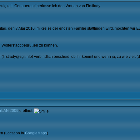
igkeit. Genaueres überlasse ich den Worten von Firstlady:
itag, den 7.Mai 2010 im Kreise der engsten Familie stattfinden wird, möchten wir 
n Wolferstadt begrüßen zu können.
(firstlady@zgr.info) verbindlich bescheid, ob Ihr kommt und wenn ja, zu wie vielt (d
erLAN 2009
eröffnet.
en (Location in
GoogleMaps
)