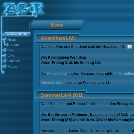
News
AbschlussLAN
News
Suche
Dank LocDog und Eos steigt bald die AbschlussLAN.
Chat
LANs
Wo:
Kolpingheim Wemding
Galerien
Wann:
Freitag 31.8. bis Sonntag 2.9.
Forum
Die
Anmeldung
ist offen. Genaure Infos gibts im
Forenthe
Kommentieren
(bisherige Kommentare: 11)
SommerLAN 2011
Dank Fanamor und Rambo findet kommenden Freitag die
Wo:
Bei Struppi in Möttingen
, Baadfeld 9, 86753 Mötting
Wann:
Freitag (2.9) abend ab ca. 22 Uhr bis Samstag Na
Anmeldung gibts keine. Wenn ihr kommt gebt aber bitte k