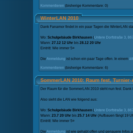
Kommentieren
(bisherige Kommentare: 0)
WinterLAN 2010
Dank Fanamor findet in ein paar Tagen die WinterLAN stat
Wo:
Schulgebäude Birkhausen
(
Untere Dorfstraße 3, 8
Wann:
27.12 12 Uhr
bis
28.12 20 Uhr
Eintritt: Wie immer 5¤
Die
Anmeldung
ist schon ein paar Tage offen. In einem
äl
Kommentieren
(bisherige Kommentare: 6)
SommerLAN 2010: Raum fest, Turnier
Der Raum für die SommerLAN 2010 steht nun fest. Dank
Also sieht die LAN wie folgend aus:
Wo:
Schulgebäude Birkhausen
(
Untere Dorfstraße 3, 8
Wann:
23.7 20 Uhr
bis
25.7 14 Uhr
(Aufbauen fängt 19 Uh
Eintritt: Wie immer 5¤
Die
Anmeldung
ist wie gehabt offen und genauere Infos 