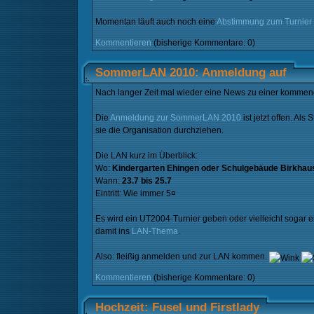
Momentan läuft auch noch eine
Abstimmung zum Turnier
Kommentieren
(bisherige Kommentare: 0)
SommerLAN 2010: Anmeldung auf
Nach langer Zeit mal wieder eine News zu einer komme
Die
Anmeldung zur SommerLAN 2010
ist jetzt offen. A
sie die Organisation durchziehen.
Die LAN kurz im Überblick:
Wo:
Kindergarten Ehingen oder Schulgebäude Birkhau
Wann:
23.7 bis 25.7
Eintritt: Wie immer 5¤
Es wird ein UT2004-Turnier geben oder vielleicht sogar 
damit ins
LAN-Thema
.
Also: fleißig anmelden und zur LAN kommen.
Kommentieren
(bisherige Kommentare: 0)
Hochzeit: Fusel und Firstlady