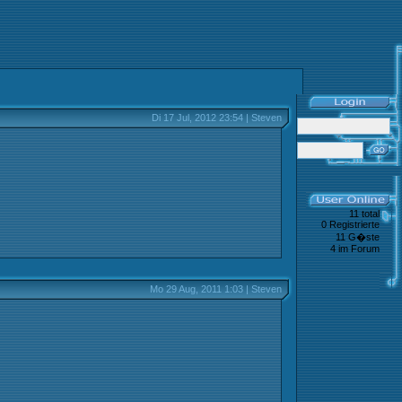
Di 17 Jul, 2012 23:54 | Steven
11 total
0 Registrierte
11 G�ste
4 im Forum
Mo 29 Aug, 2011 1:03 | Steven