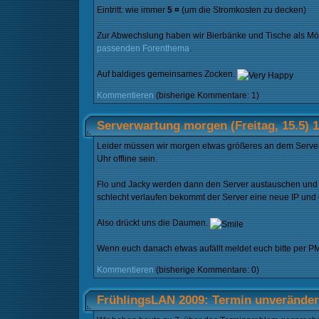
Eintritt: wie immer
5 ¤
(um die Stromkosten zu decken)
Zur Abwechslung haben wir Bierbänke und Tische als Möbe
passenden Forenthema
.
Auf baldiges gemeinsames Zocken.
Kommentieren
(bisherige Kommentare: 1)
Serverwartung morgen (Freitag, 15.5) 
Leider müssen wir morgen etwas größeres an dem Server
Uhr offline sein.
Flo und Jacky werden dann den Server austauschen und d
schlecht verlaufen bekommt der Server eine neue IP und e
Also drückt uns die Daumen.
Wenn euch danach etwas aufällt meldet euch bitte per PM
Kommentieren
(bisherige Kommentare: 0)
FrühlingsLAN 2009: Termin unverändert