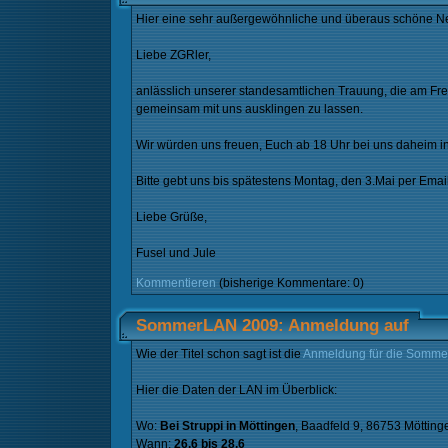
Hier eine sehr außergewöhnliche und überaus schöne Neu
Liebe ZGRler,
anlässlich unserer standesamtlichen Trauung, die am Fre
gemeinsam mit uns ausklingen zu lassen.
Wir würden uns freuen, Euch ab 18 Uhr bei uns daheim i
Bitte gebt uns bis spätestens Montag, den 3.Mai per Email 
Liebe Grüße,
Fusel und Jule
Kommentieren
(bisherige Kommentare: 0)
SommerLAN 2009: Anmeldung auf
Wie der Titel schon sagt ist die
Anmeldung für die Somm
Hier die Daten der LAN im Überblick:
Wo:
Bei Struppi in Möttingen
, Baadfeld 9, 86753 Mötting
Wann:
26.6 bis 28.6