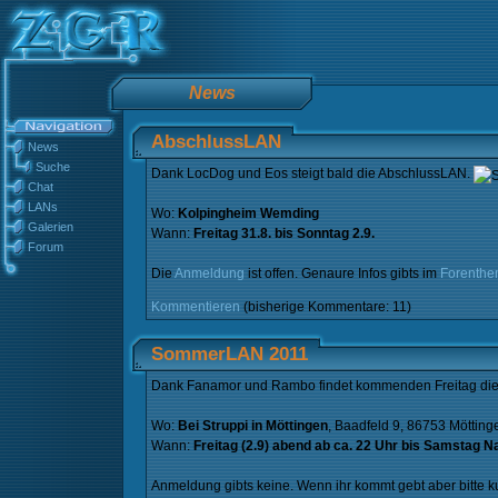
News
AbschlussLAN
News
Suche
Dank LocDog und Eos steigt bald die AbschlussLAN.
Chat
LANs
Wo:
Kolpingheim Wemding
Galerien
Wann:
Freitag 31.8. bis Sonntag 2.9.
Forum
Die
Anmeldung
ist offen. Genaure Infos gibts im
Forenthe
Kommentieren
(bisherige Kommentare: 11)
SommerLAN 2011
Dank Fanamor und Rambo findet kommenden Freitag die
Wo:
Bei Struppi in Möttingen
, Baadfeld 9, 86753 Mötting
Wann:
Freitag (2.9) abend ab ca. 22 Uhr bis Samstag Na
Anmeldung gibts keine. Wenn ihr kommt gebt aber bitte k