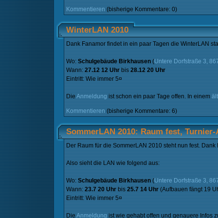
Kommentieren
(bisherige Kommentare: 0)
WinterLAN 2010
Dank Fanamor findet in ein paar Tagen die WinterLAN stat
Wo:
Schulgebäude Birkhausen
(
Untere Dorfstraße 3, 8
Wann:
27.12 12 Uhr
bis
28.12 20 Uhr
Eintritt: Wie immer 5¤
Die
Anmeldung
ist schon ein paar Tage offen. In einem
äl
Kommentieren
(bisherige Kommentare: 6)
SommerLAN 2010: Raum fest, Turnier
Der Raum für die SommerLAN 2010 steht nun fest. Dank
Also sieht die LAN wie folgend aus:
Wo:
Schulgebäude Birkhausen
(
Untere Dorfstraße 3, 8
Wann:
23.7 20 Uhr
bis
25.7 14 Uhr
(Aufbauen fängt 19 Uh
Eintritt: Wie immer 5¤
Die
Anmeldung
ist wie gehabt offen und genauere Infos 