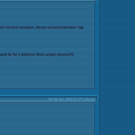
Euch herzlich einladen, diesen einschneidenden Tag
amit für für´s leibliche Wohl sorgen können!!!)
Do 04 Jun, 2009 21:27 | Steven