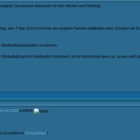
igkeit. Genaueres überlasse ich den Worten von Firstlady:
itag, den 7.Mai 2010 im Kreise der engsten Familie stattfinden wird, möchten wir 
n Wolferstadt begrüßen zu können.
(firstlady@zgr.info) verbindlich bescheid, ob Ihr kommt und wenn ja, zu wie vielt (d
erLAN 2009
eröffnet.
en (Location in
GoogleMaps
)