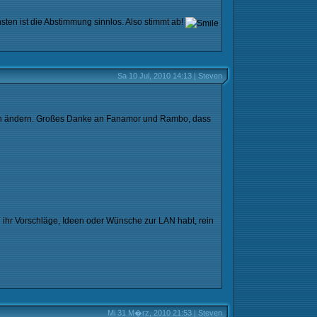
en ist die Abstimmung sinnlos. Also stimmt ab!
Sa 10 Jul, 2010 14:13 | Steven
 noch ändern. Großes Danke an Fanamor und Rambo, dass
 ihr Vorschläge, Ideen oder Wünsche zur LAN habt, rein
Mi 31 M�rz, 2010 21:53 | Steven