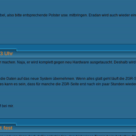
l, also bitte entsprechende Polster usw. mitbringen. Eradan wird auch wieder ein 
13 Uhr
 machen. Naja, er wird komplett gegen neu Hardware ausgetauscht. Deshalb wird
ie Daten auf das neue System übernehmen. Wenn alles glatt geht läuft die ZGR-S
s kann es sein, dass für manche die ZGR-Seite erst nach ein paar Stunden wieder 
 bei mir.
 fest