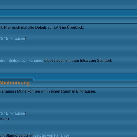
t. Hier noch mal alle Details zur LAN im Überblick:
6757 Birkhausen
)
teren Beitrag von Fanamor
gibt es auch ein paar Infos zum Standort.
-Abstimmung
 Fanamors Mühe können wir in einen Raum in Birkhausen.
6757 Birkhausen
)
r an)
zum Standort gibts im
Beitrag von Fanamor
.