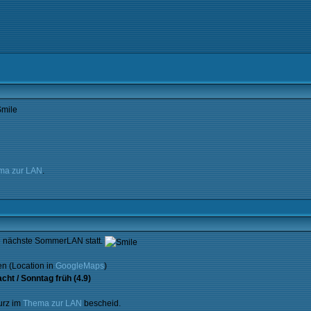
ma zur LAN
.
 nächste SommerLAN statt.
en (Location in
GoogleMaps
)
cht / Sonntag früh (4.9)
urz im
Thema zur LAN
bescheid.